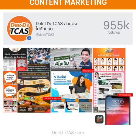
CONTENT MARKETING
955k
Dek-D’s TCAS สอบติด
ไปด้วยกัน
follows
@dekdTCAS
DekDTCAS.com