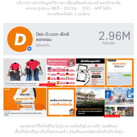
บริการข่าวสาร/ข้อมูล/รีวิว ฯลฯ เพื่อเตรียมตัวสอบเข้ามหาวิทยาลัย
ครบทุกรูปแบบ WEB – SOCIAL – VDO – APP ได้รับ
ความนิยมอันดับ 1 ของไทย
2.96M
Dek-D.com เด็กดี
ดอทคอม
follows
@DekDfc
คอนเทนท์ที่โฟกัสชีวิตวัยรุ่น ความสัมพันธ์ ความรัก เพศศึกษา
เรื่องในโรงเรียน เรื่องในครอบครัว ส่งเสริมแรงบันดาลใจสำหรับวัยรุ่น