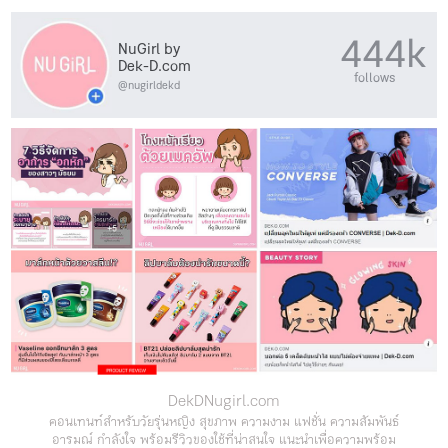
444k
NuGirl by
Dek-D.com
follows
@nugirldekd
DekDNugirl.com
คอนเทนท์สำหรับวัยรุ่นหญิง สุขภาพ ความงาม แฟชั่น ความสัมพันธ์
อารมณ์ กำลังใจ พร้อมรีวิวของใช้ที่น่าสนใจ แนะนำเพื่อความพร้อม