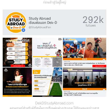
ก่อนเข้าสู่วัยผู้ใหญ่
292k
Study Abroad
เรียนต่อนอก Dek-D
follows
@StudyAbroadFan
DekDStudyAbroad.com
คอนเทนท์สำหรับผู้ที่สนใจการเรียนต่อต่างประเทศ ให้ข้อมูลและข่าวสาร