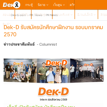
กระทู้
นิยาย
เว็บตูน
ควิซ
TCAS
ค่าย กิจ
ต่อนอก
NUGIRL
ชีวิตวัยรุ่น
สอบพรีเทส
อีเวนต์เด็กดี
ติวอ
Dek-D.com
PR. News
PR News
สินค้า
Dek-D รับสมัครนักศึกษาฝึกงาน รอบมกราคม
2570
ข่าวประชาสัมพันธ์
- Columnist
Intern รอบสิงหาคม 2569