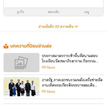
ถูกใจ
ตอบกลับ
เมนู
อ่านเพิ่มอีก
20
ความเห็น
บทความที่นิยมอ่านต่อ
ประกาศมาตรการเข้าพื้นที่สนามสอบ
โรงเรียนวัดเขมาภิรตาราม กิจกรรม
Dek-D's Pre-Admission และ Dek-
PR News
D's พรีเทส-สอวน. วันเสาร์ที่ 8 สิงหาคม
2569
ภาครัฐ ภาคเอกชนรวมพลังเครือข่ายจัด
งานเทิดพระเกียรติพระบาทสมเด็จ
พระเจ้าอยู่หัว ทศวรรษแห่งการพัฒนา
PR News
สืบสาน รักษา ต่อยอด ใต้ร่มพระบารมี