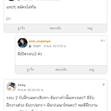
แหะๆ สมัครไม่ทัน
1
ถูกใจ
ตอบกลับ
เมนู
8-1
aom_suganya
Staff
9 พ.ค. 62 11:51 น.
มีเปิดรอบ2 ค่ะ
ถูกใจ
ตอบกลับ
เมนู
9
Zoey
19 พ.ค. 62 20:55 น.
รอบ 2 รับฝึกเฉพาะสิงหา-ธันวาเท่านั้นเหรอคะ? มีรับ
ฝึกงานช่วง ธันวา/มกรา-มีนา/เมษาไหมคะ? พอดีฝึกงาน