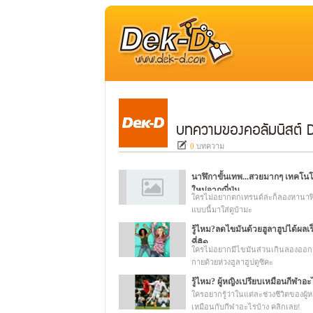
บทความของคอลัมนิสต์ D
0
บทความ
นาฬิกาขั้นเทพ...สวยมากๆ เทคโนโ
ใหม่จากญี่ปุ่น
ใครไม่อยากตกเทรนด์ล่ะก็ลองหานาฬ
แบบนี้มาใส่ดูบ้ามะ
รู้ไหม?ลดไขมันด้วยฮูลาฮูปได้ผลเร
ที่คิด
ใครไม่อยากมีไขมันส่วนเกินลองออก
กายด้วยห่วงฮูลาฮูปดูซิคะ
รู้ไหม? ผู้หญิงเปรียบเหมือนกีฬาอะ
ใครอยากรู้ว่าในแต่ละช่วงชีวิตของผู้ห
เหมือนกับกีฬาอะไรบ้าง คลิกเลย!