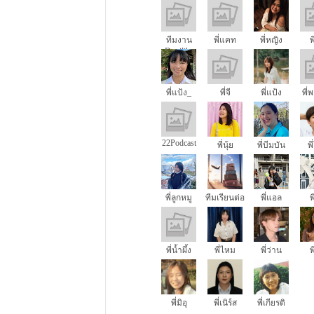
ทีมงาน
พี่แคท
พี่หญิง
พ
Dogilike
พี่แป้ง_
พี่จี
พี่แป้ง
พี่
22Podcast
พี่นุ้ย
พี่บีมบัน
พี
พี่ลูกหมู
ทีมเรียนต่อ
พี่แอล
พ
นอก
พี่น้ำผึ้ง
พี่ไหม
พี่ว่าน
พ
พี่มิอุ
พี่เนิร์ส
พี่เกียรติ