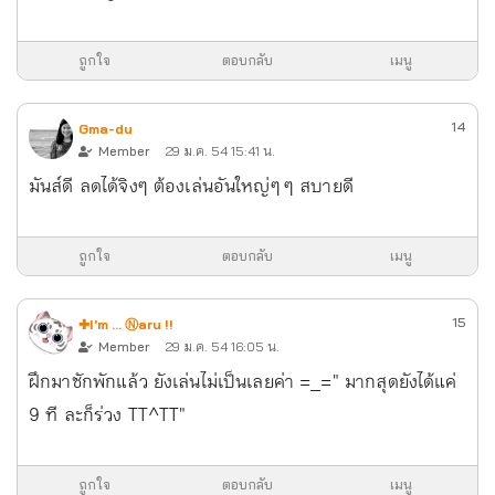
ถูกใจ
ตอบกลับ
เมนู
14
Gma-du
Member
29 ม.ค. 54 15:41 น.
มันส์ดี ลดได้จิงๆ ต้องเล่นอันใหญ่ๆ ๆ สบายดี
ถูกใจ
ตอบกลับ
เมนู
15
✚I'm ... Ⓝaru !!
Member
29 ม.ค. 54 16:05 น.
ฝึกมาซักพักแล้ว ยังเล่นไม่เป็นเลยค่า =_=" มากสุดยังได้แค่
9 ที ละก็ร่วง TT^TT"
ถูกใจ
ตอบกลับ
เมนู