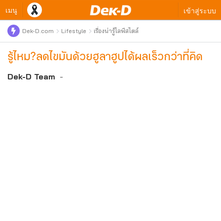
เมนู
เข้าสู่ระบบ
Dek-D.com
Lifestyle
เรื่องน่ารู้ไลฟ์สไตล์
รู้ไหม?ลดไขมันด้วยฮูลาฮูปได้ผลเร็วกว่าที่คิด
Dek-D Team
-