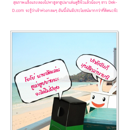
สุขภาพแข็งแรงลองไปหาฮูลาฮูปมาเล่นดูซิจ๊ะ
แล้วน้องๆ ชาว Dek-
D.com จะรู้ว่าเจ้าห่วงกลมๆ อันนี้มันมีประโยชน์มากกว่าที่คิดนะจ๊ะ