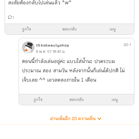
สงสัยต้องกลับไปเล่นแล้ว *w*
1
ถูกใจ
ตอบกลับ
เมนู
20-1
IG:ksbeautyshop
9 พ.ค. 57 18:43 น.
ตอนนี้กำลังเล่นอยู่ค่ะ แบบใส่น้ำนะ ปวดระบม
ประมาณ สอง สามวัน หลังจากนั้นก็เล่นได้ปกติ ไม่
เจ็บเลย ^^ เอวลดลงภายใน 1 เดือน
ถูกใจ
ตอบกลับ
เมนู
อ่านเพิ่มอีก
20
ความเห็น