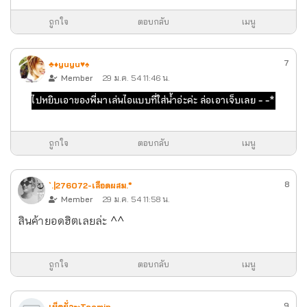
ถูกใจ
ตอบกลับ
เมนู
7
♣♦yuyu♥♠
Member
29 ม.ค. 54 11:46 น.
ไปหยิบเอาของพี่มาเล่นไอแบบที่ใส่น้ำอ่ะค่ะ ล่อเอาเจ็บเลย - -*
ถูกใจ
ตอบกลับ
เมนู
8
`.|276072-เลือดผสม.*
Member
29 ม.ค. 54 11:58 น.
สินค้ายอดฮิตเลยล่ะ ^^
ถูกใจ
ตอบกลับ
เมนู
9
เห็ดยั่ว➸Taemin