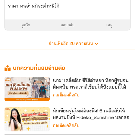
ราคา คนอ่านก็จะตำหนิได้
ถูกใจ
ตอบกลับ
เมนู
อ่านเพิ่มอีก
20
ความเห็น
บทความที่นิยมอ่านต่อ
แกะ ‘เคล็ดลับ’ ซีรีส์ล่าหยก ที่ตกผู้ชมจน
ติดหนึบ พวกเราก็เขียนให้ปังแบบนี้ได้
กลเม็ดเคล็ดลับ
นักเขียนรุ่นใหม่ต้องฟัง! 6 เคล็ดลับให้
ผลงานปังที่ Hideko_Sunshine บอกต่อ
กลเม็ดเคล็ดลับ