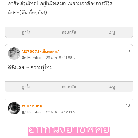
อาชีพส่วนใหญ่ อยู่ในใจเสมอ เพราะเราต้องการชีวิต
อิสระ(มันเกี่ยวกัน!)
ถูกใจ
ตอบกลับ
เมนู
9
`.|276072-เลือดผสม.*
Member
29 ม.ค. 54 11:58 น.
ดีจังเลย ~ ความรู้ใหม่
ถูกใจ
ตอบกลับ
เมนู
10
♥Sunßun®
Member
29 ม.ค. 54 12:13 น.
อีกหนึ่งอาชีพคือ