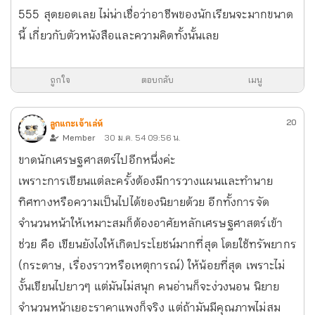
555 สุดยอดเลย ไม่น่าเชื่อว่าอาชีพของนักเรียนจะมากขนาด
นี้ เกี่ยวกับตัวหนังสือและความคิดทั้งนั้นเลย
ถูกใจ
ตอบกลับ
เมนู
20
ลูกแกะเจ้าเล่ห์
Member
30 ม.ค. 54 09:56 น.
ขาดนักเศรษฐศาสตร์ไปอีกหนึ่งค่ะ
เพราะการเขียนแต่ละครั้งต้องมีการวางแผนและทำนาย
ทิศทางหรือความเป็นไปได้ของนิยายด้วย อีกทั้งการจัด
จำนวนหน้าให้เหมาะสมก็ต้องอาศัยหลักเศรษฐศาสตร์เข้า
ช่วย คือ เขียนยังไงให้เกิดประโยชน์มากที่สุด โดยใช้ทรัพยากร
(กระดาษ, เรื่องราวหรือเหตุการณ์) ให้น้อยที่สุด เพราะไม่
งั้นเขียนไปยาวๆ แต่มันไม่สนุก คนอ่านก็จะง่วงนอน นิยาย
จำนวนหน้าเยอะราคาแพงก็จริง แต่ถ้ามันมีคุณภาพไม่สม