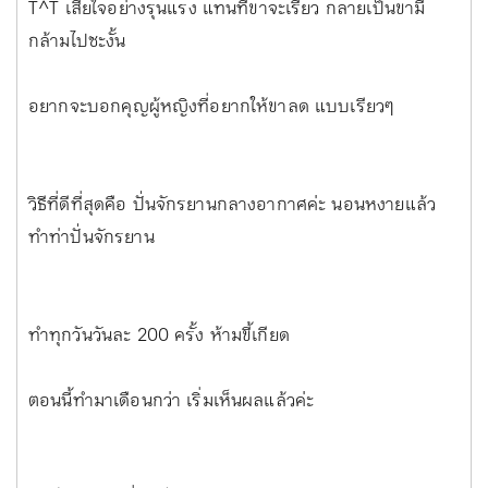
T^T เสียใจอย่างรุนแรง แทนที่ขาจะเรียว กลายเป็นขามี
กล้ามไปซะงั้น
อยากจะบอกคุญผู้หญิงที่อยากให้ขาลด แบบเรียวๆ
วิธีที่ดีที่สุดคือ ปั่นจักรยานกลางอากาศค่ะ นอนหงายแล้ว
ทำท่าปั่นจักรยาน
ทำทุกวันวันละ 200 ครั้ง ห้ามขี้เกียด
ตอนนี้ทำมาเดือนกว่า เริ่มเห็นผลแล้วค่ะ