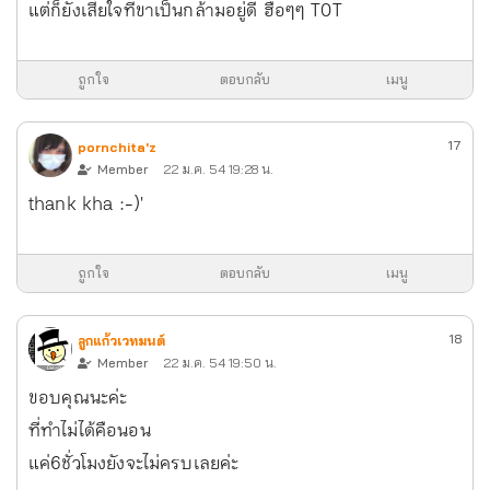
แต่ก็ยังเสียใจที่ขาเป็นกล้ามอยู่ดี ฮือๆๆ T0T
ถูกใจ
ตอบกลับ
เมนู
17
pornchita'z
Member
22 ม.ค. 54 19:28 น.
thank kha :-)'
ถูกใจ
ตอบกลับ
เมนู
18
ลูกแก้วเวทมนต์
Member
22 ม.ค. 54 19:50 น.
ขอบคุณนะค่ะ
ที่ทำไม่ได้คือนอน
แค่6ชั่วโมงยังจะไม่ครบเลยค่ะ