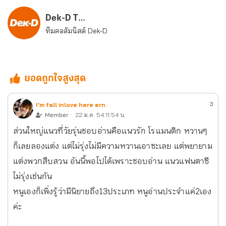
Dek-D Team
ทีมคอลัมนิสต์ Dek-D
ยอดถูกใจสูงสุด
3
I'm fall inlove here ern.
Member
22 ม.ค. 54 11:54 น.
ส่วนใหญ่แนวที่วัยรุ่นชอบอ่านคือเเนวรัก โรแมนติก หวานๆ
ก็เลยลองแต่ง แต่ไม่รุ่งไม่มีความหวานเอาซะเลย แต่พยายาม
แต่งพวกสืบสวน อันนี้พอไปได้เพราะชอบอ่าน แนวแฟนตาซี
ไม่รุ่งเช่นกัน
หนูเองก็เพิ่งรู้ว่ามีนิยายถึง13ประเภท หนูอ่านประจำแค่2เอง
ค่ะ