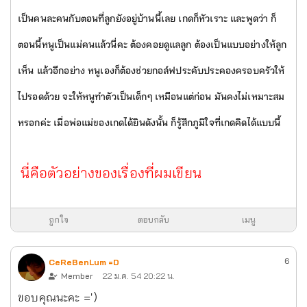
เป็นคนละคนกับตอนที่ลูกยังอยู่บ้านนี้เลย เกดก็หัวเราะ และพูดว่า ก็
ตอนนี้หนูเป็นแม่คนแล้วนี่คะ ต้องคอยดูแลลูก ต้องเป็นแบบอย่างให้ลูก
เห็น แล้วอีกอย่าง หนูเองก็ต้องช่วยกอล์ฟประคับประคองครอบครัวให้
ไปรอดด้วย จะให้หนูทำตัวเป็นเด็กๆ เหมือนแต่ก่อน มันคงไม่เหมาะสม
หรอกค่ะ เมื่อพ่อแม่ของเกดได้ยินดังนั้น ก็รู้สึกภูมิใจที่เกดคิดได้แบบนี้
นี่คือตัวอย่างของเรื่องที่ผมเขียน
ถูกใจ
ตอบกลับ
เมนู
6
CeReBenLum =D
Member
22 ม.ค. 54 20:22 น.
ขอบคุณนะคะ =')