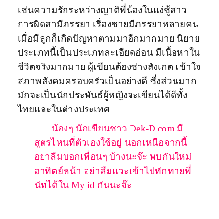
เช่นความรักระหว่างญาติพี่น้องในแง่ชู้สาว
การผิดสามีภรรยา เรื่องชายมีภรรยาหลายคน
เมื่อมีลูกก็เกิดปัญหาตามมาอีกมากมาย นิยาย
ประเภทนี้เป็นประเภทละเอียดอ่อน มีเนื้อหาใน
ชีวิตจริงมากมาย ผู้เขียนต้องช่างสังเกต เข้าใจ
สภาพสังคมครอบครัวเป็นอย่างดี ซึ่งส่วนมาก
มักจะเป็นนักประพันธ์ผู้หญิงจะเขียนได้ดีทั้ง
ไทยและในต่างประเทศ
น้องๆ นักเขียนชาว
Dek-D.com
มี
สูตรไหนที่ตัวเองใช้อยู่ นอกเหนือจากนี้
อย่าลืมบอกเพื่อนๆ
บ้างนะจ๊ะ
พบกันใหม่
อาทิตย์หน้า อย่าลืมแวะเข้าไปทักทายพี่
นัทได้ใน
My id กันนะจ๊ะ