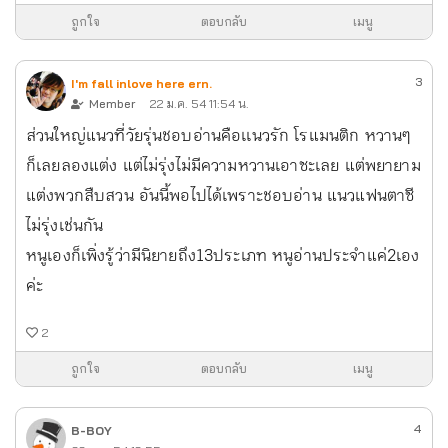
ถูกใจ
ตอบกลับ
เมนู
3
I'm fall inlove here ern.
Member
22 ม.ค. 54 11:54 น.
ส่วนใหญ่แนวที่วัยรุ่นชอบอ่านคือเเนวรัก โรแมนติก หวานๆ
ก็เลยลองแต่ง แต่ไม่รุ่งไม่มีความหวานเอาซะเลย แต่พยายาม
แต่งพวกสืบสวน อันนี้พอไปได้เพราะชอบอ่าน แนวแฟนตาซี
ไม่รุ่งเช่นกัน
หนูเองก็เพิ่งรู้ว่ามีนิยายถึง13ประเภท หนูอ่านประจำแค่2เอง
ค่ะ
2
ถูกใจ
ตอบกลับ
เมนู
4
B-BOY