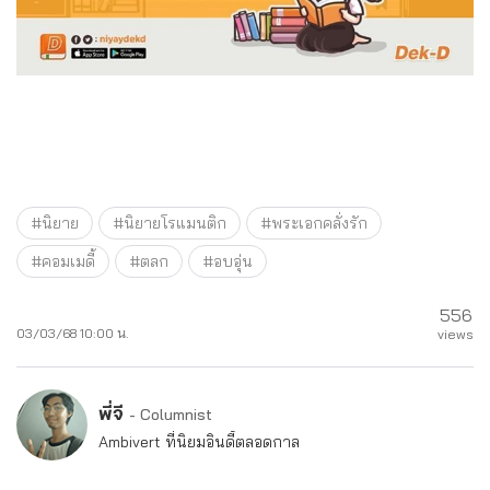
#นิยาย
#นิยายโรแมนติก
#พระเอกคลั่งรัก
#คอมเมดี้
#ตลก
#อบอุ่น
556
03/03/68 10:00 น.
views
พี่จี
- Columnist
Ambivert ที่นิยมอินดี้ตลอดกาล