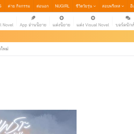
S
ค่าย กิจกรรม
ต่อนอก
NUGIRL
ชีวิตวัยรุ่น
สอบพรีเทส
อี
l Novel
App อ่านนิยาย
แต่งนิยาย
แต่ง Visual Novel
บอร์ดนักเ
อใหม่