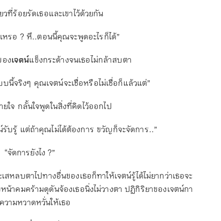
ดียวที่ร้อยรัดเธอและเขาไว้ด้วยกัน
นเหรอ ? หึ..ตอนนี้คุณจะพูดอะไรก็ได้”
าของ
เจตน์
แข็งกระด้างจนเธอไม่กล้าสบตา
บนี้จริงๆ คุณเจตน์จะเชื่อหรือไม่เชื่อก็แล้วแต่”
ยใจ กลั้นใจพูดในสิ่งที่คิดไว้ออกไป
บรู้ แต่ถ้าคุณไม่ได้ต้องการ ขวัญก็จะจัดการ..”
“จัดการยังไง ?”
ะเสหลบตาไปทางอื่นของเธอก็ทาให้เจตน์รู้ได้ไม่ยากว่าเธอจะ
 ใบหน้าคมคร้ามดุดันจ้องเธอนิ่งไม่วางตา ปฏิกิริยาของเจตน์กา
งความหวาดหวั่นให้เธอ