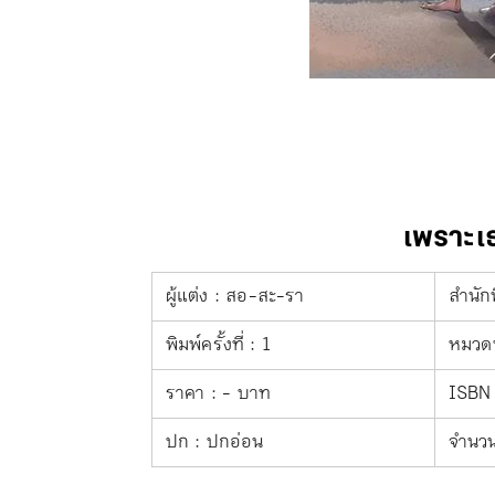
เพราะเ
ผู้แต่ง : สอ-สะ-รา
สำนักพ
พิมพ์ครั้งที่ : 1
หมวดห
ราคา : - บาท
ISBN 
ปก : ปกอ่อน
จำนวน