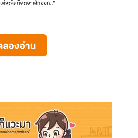
แต่จะคิดที่จะเอาเด็กออก..”
ดลองอ่าน