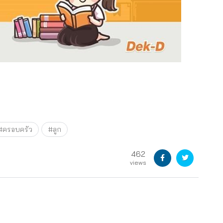
#ครอบครัว
#ลูก
462
views