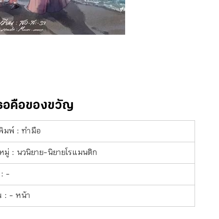
ธอคือของขวัญ
ิมพ์ : ทำมือ
มู่ : นวนิยาย-นิยายโรแมนติก
: -
 : - หน้า