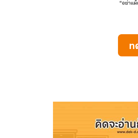
“อย่าแม้
ท