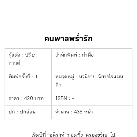
คนพาลพร่ำรัก
ผู้แต่ง : ปรียา
สำนักพิมพ์ : ทำมือ
กานต์
พิมพ์ครั้งที่ : 1
หมวดหมู่ : นวนิยาย-นิยายโรแมน
ติก
ราคา : 420 บาท
ISBN : -
ปก : ปกอ่อน
จำนวน : 433 หน้า
เจ็ดปีที่
“อคิราห์'
ทอดทิ้ง
'ครองขวัญ'
ไป