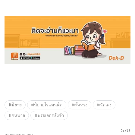
#นิยาย
#นิยายโรแมนติก
#หึงหวง
#นักเลง
#คนพาล
#พระเอกคลั่งรัก
570