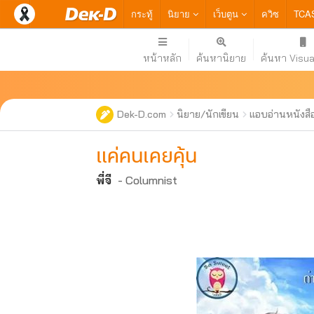
กระทู้
นิยาย
เว็บตูน
ควิซ
TCA
หน้าหลัก
ค้นหานิยาย
ค้นหา Visua
Dek-D.com
นิยาย/นักเขียน
แอบอ่านหนังสื
แค่คนเคยคุ้น
พี่จี
- Columnist