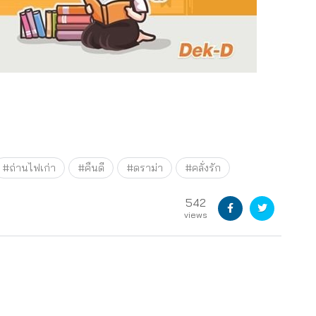
#ถ่านไฟเก่า
#คืนดี
#ดราม่า
#คลั่งรัก
542
views