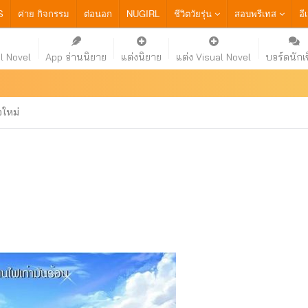
S
ค่าย กิจกรรม
ต่อนอก
NUGIRL
ชีวิตวัยรุ่น
สอบพรีเทส
อี
l Novel
App อ่านนิยาย
แต่งนิยาย
แต่ง Visual Novel
บอร์ดนักเ
อใหม่