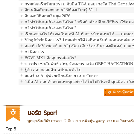
กรมส่งเสริมวัฒนธรรม จับมือ TGA มอบรางวัล Thai Game Aw
อีกเคล็ดลับนอกจาก AI ที่ต้องเรียนรู้ V1.1
อัปเดตวิธีออมเงินยุค 2026
AI ทำให้มนุษย์โง่ลงจริงไหม? หรือกำลังเปลี่ยนวิธีที่เราใช้สมอ
AI ทำให้มนุษย์โง่ลงจริงไหม?
เรียนอย่างไรให้รอด ในยุคที่ AI ทำการบ้านแทนได้ — มุมมอง
Vlog Mode คืออะไร? โหมดถ่ายวิดีโอที่คนเริ่มทำคอนเทนต์ควรร
ลองทำ MV เพลงด้วย AI (เนื้อ+เสียงร้องเป็นของตัวเอง) มาแ
Ai คืออะไร
BGVP MX1 คืออุปกรณ์อะไร?
ข่าวประชาสัมพันธ์ สพฐ.จัดมอบรางวัล OBEC HACKATHON 2
รู้จัก สลากออมสิน ฉบับคนทั่วไป
ผมสร้าง Ai ผู้ช่วยเขียนนิยาย แบบ Cursor
"เมื่อ AI ตอบคำถามแทบทุกอย่างได้ในไม่กี่วินาที คุณคิดว่า 
ตั้งกระทู้บอร์ดน
รวม
บอร์ด Sport
พูดคุยเรื่องกีฬา การออกกำลังกาย การฟิตหุ่น ดูแลรูปร่าง และอัพเดทเ
Top 5