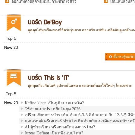
ออกเดทด้วยลุคหนุ่มมั่น กระชากใจสาว
เดินเล่นสวนสาธ
บอร์ด De'Boy
พูดคุยได้ทุกเรื่องของชีวิตวัยรุ่นชาย ความรัก แฟชั่น เคล็ดลับดูแลตัว
Top 5
New 20
ตั้งกระทู้บอร์ดน
รวม
บอร์ด This is 'IT'
พูดคุยเกี่ยวกับไอที อุปกรณ์ไฮเทค และเทรนด์ของใช้ใหม่ๆ โดยเฉพาะ
Top 5
New 20
Kefine klean เป็นหูฟังประเภทใด?
ใช้จ่ายแบบประหยัดในยุค 2026
เปรียบเทียบการบำรุงต้น ด้วย 6-3-3 สีฟ้าสยาม กับ 12-3-5 ส
คอนเทนต์ ครีเอเตอร์ ท่านใดเห็นด้วยกับแนวคิดของผมบ้างคร
AI ผู้ช่วยเรียน หรือทางลัดของการโกง?
Juzear Defiant เป็นหูฟังแบบไหน?