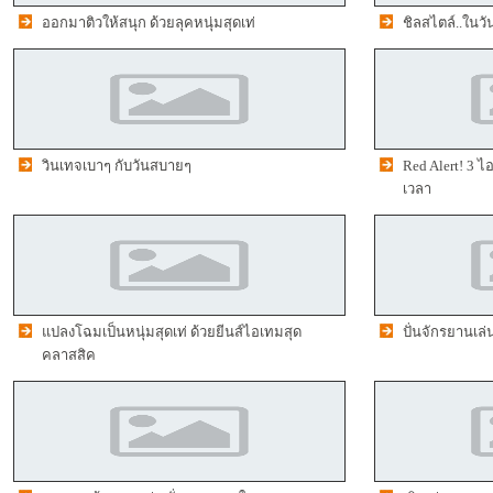
ออกมาติวให้สนุก ด้วยลุคหนุ่มสุดเท่
ชิลสไตล์..ในวั
วินเทจเบาๆ กับวันสบายๆ
Red Alert! 3 
เวลา
แปลงโฉมเป็นหนุ่มสุดเท่ ด้วยยีนส์ไอเทมสุด
ปั่นจักรยานเล
คลาสสิค