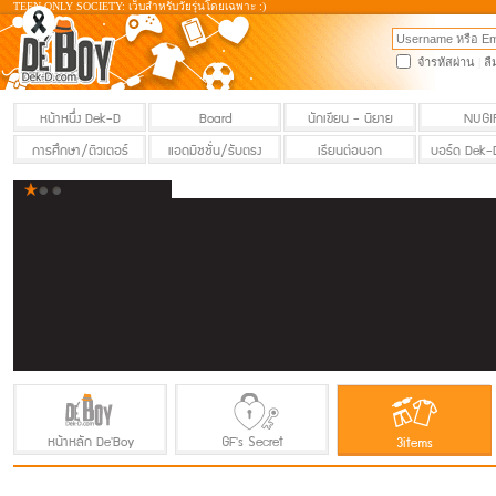
TEEN ONLY SOCIETY: เว็บสำหรับวัยรุ่นโดยเฉพาะ :)
จำรหัสผ่าน
|
ลื
หน้าหนึ่ง Dek-D
Board
นักเขียน - นิยาย
NUGI
การศึกษา/ติวเตอร์
แอดมิชชั่น/รับตรง
เรียนต่อนอก
บอร์ด Dek-
หน้าหลัก De'Boy
GF's Secret
3items