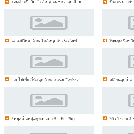
ฮอตข้ามปี! กับสไตล์หนุ่มแคชชวลสุดเนี๊ยบ
รับลมหนาวกับแฟ
ฉลองปีใหม่! ด้วยสไตล์หนุ่มสปอร์ตสุดเท่
Vintage นิดๆ ใ
ออกไปเที่ยวให้สนุก ด้วยลุคหนุ่ม Playboy
เปลี่ยนลุคเป็น
อัพลุคเป็นหนุ่มสุดเท่ แบบ Hip-Hop Boy
Mix ไอเทม 3 สไ