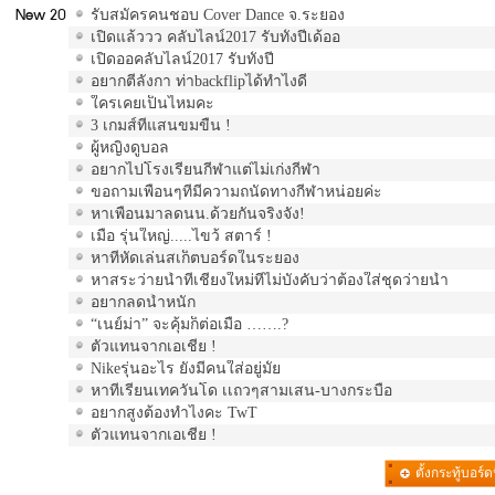
New 20
รับสมัครคนชอบ Cover Dance จ.ระยอง
เปิดแล้ววว คลับไลน์2017 รับทั้งปีเด้ออ
เปิดออคลับไลน์2017 รับทั้งปี
อยากตีลังกา ท่าbackflipได้ทำไงดี
ใครเคยเป็นไหมคะ
3 เกมส์ที่แสนขมขื่น !
ผู้หญิงดูบอล
อยากไปโรงเรียนกีฬาแต่ไม่เก่งกีฬา
ขอถามเพื่อนๆที่มีความถนัดทางกีฬาหน่อยค่ะ
หาเพื่อนมาลดนน.ด้วยกันจริงจัง!
เมื่อ รุ่นใหญ่.....ไขว้ สตาร์ !
หาที่หัดเล่นสเก็ตบอร์ดในระยอง
หาสระว่ายน้ำที่เชียงใหม่ที่ไม่บังคับว่าต้องใส่ชุดว่ายน้ำ
อยากลดน้ำหนัก
“เนย์ม่า” จะคุ้มก็ต่อเมื่อ …….?
ตัวแทนจากเอเชีย !
Nikeรุ่นอะไร ยังมีคนใส่อยู่มั้ย
หาที่เรียนเทควันโด เเถวๆสามเสน-บางกระบือ
อยากสูงต้องทำไงคะ TwT
ตัวแทนจากเอเชีย !
ตั้งกระทู้บอร์ดน