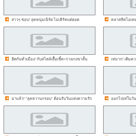
สาวๆ ชอบ! ลุคหนุ่มเนิร์ด ไม่เฮิร์ทแต่ฮอต
คลาสสิคไอเทม!
ฮิตกันทั่วเมือง! กับสไตล์เสื้อเชิ้ต+กางเกงขาสั้น
เท่มาก! เติมคว
มาแล้ว! "ลุคหวานกรอบ" ต้อนรับวันแห่งความรัก
ออกไปเท่ในวันห