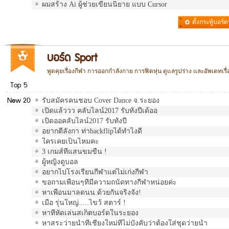
ผมสร้าง Ai ผู้ช่วยเขียนนิยาย แบบ Cursor
ตั้งกระทู้บอร์ดน
รวม
บอร์ด Sport
พูดคุยเรื่องกีฬา การออกกำลังกาย การฟิตหุ่น ดูแลรูปร่าง และอัพเดทเ
Top 5
New 20
รับสมัครคนชอบ Cover Dance จ.ระยอง
เปิดแล้ววว คลับไลน์2017 รับทั้งปีเด้ออ
เปิดออคลับไลน์2017 รับทั้งปี
อยากตีลังกา ท่าbackflipได้ทำไงดี
ใครเคยเป็นไหมคะ
3 เกมส์ที่แสนขมขื่น !
ผู้หญิงดูบอล
อยากไปโรงเรียนกีฬาแต่ไม่เก่งกีฬา
ขอถามเพื่อนๆที่มีความถนัดทางกีฬาหน่อยค่ะ
หาเพื่อนมาลดนน.ด้วยกันจริงจัง!
เมื่อ รุ่นใหญ่.....ไขว้ สตาร์ !
หาที่หัดเล่นสเก็ตบอร์ดในระยอง
หาสระว่ายน้ำที่เชียงใหม่ที่ไม่บังคับว่าต้องใส่ชุดว่ายน้ำ