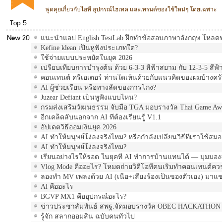
พูดคุยเกี่ยวกับไอที อุปกรณ์ไฮเทค และเทรนด์ของใช้ใหม่ๆ โดยเฉพาะ
Top 5
New 20
แนะนำแอป English TestLab ฝึกทำข้อสอบภาษาอังกฤษ โหลด
Kefine klean เป็นหูฟังประเภทใด?
ใช้จ่ายแบบประหยัดในยุค 2026
เปรียบเทียบการบำรุงต้น ด้วย 6-3-3 สีฟ้าสยาม กับ 12-3-5 ส
คอนเทนต์ ครีเอเตอร์ ท่านใดเห็นด้วยกับแนวคิดของผมบ้างคร
AI ผู้ช่วยเรียน หรือทางลัดของการโกง?
Juzear Defiant เป็นหูฟังแบบไหน?
กรมส่งเสริมวัฒนธรรม จับมือ TGA มอบรางวัล Thai Game Aw
อีกเคล็ดลับนอกจาก AI ที่ต้องเรียนรู้ V1.1
อัปเดตวิธีออมเงินยุค 2026
AI ทำให้มนุษย์โง่ลงจริงไหม? หรือกำลังเปลี่ยนวิธีที่เราใช้สมอ
AI ทำให้มนุษย์โง่ลงจริงไหม?
เรียนอย่างไรให้รอด ในยุคที่ AI ทำการบ้านแทนได้ — มุมมอง
Vlog Mode คืออะไร? โหมดถ่ายวิดีโอที่คนเริ่มทำคอนเทนต์ควรร
ลองทำ MV เพลงด้วย AI (เนื้อ+เสียงร้องเป็นของตัวเอง) มาแ
Ai คืออะไร
BGVP MX1 คืออุปกรณ์อะไร?
ข่าวประชาสัมพันธ์ สพฐ.จัดมอบรางวัล OBEC HACKATHON 2
รู้จัก สลากออมสิน ฉบับคนทั่วไป