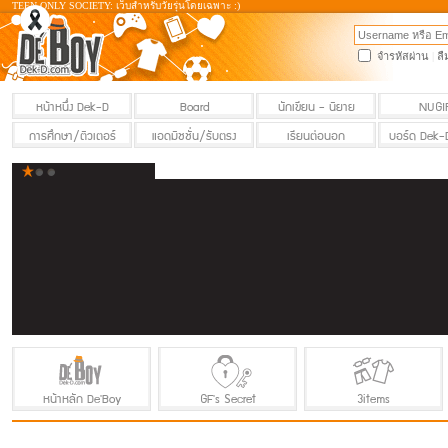
TEEN ONLY SOCIETY: เว็บสำหรับวัยรุ่นโดยเฉพาะ :)
จำรหัสผ่าน
|
ลื
หน้าหนึ่ง Dek-D
Board
นักเขียน - นิยาย
NUGI
การศึกษา/ติวเตอร์
แอดมิชชั่น/รับตรง
เรียนต่อนอก
บอร์ด Dek-
หน้าหลัก De'Boy
GF's Secret
3items