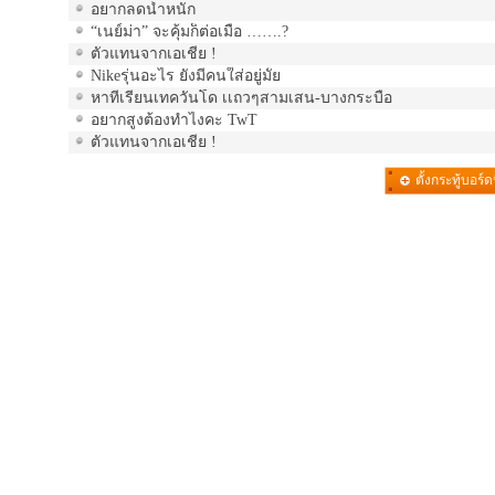
อยากลดน้ำหนัก
“เนย์ม่า” จะคุ้มก็ต่อเมื่อ …….?
ตัวแทนจากเอเชีย !
Nikeรุ่นอะไร ยังมีคนใส่อยู่มั้ย
หาที่เรียนเทควันโด เเถวๆสามเสน-บางกระบือ
อยากสูงต้องทำไงคะ TwT
ตัวแทนจากเอเชีย !
ตั้งกระทู้บอร์ดน
รวม