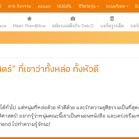
S
ค่าย กิจกรรม
ต่อนอก
NUGIRL
ชีวิตวัยรุ่น
สอบพรีเทส
อี
ace
Meet-Then&Now
สมัครเคสติงกับ Dek-D
บอร์ดรูปเด็ด
บอร์
์" ที่เขาว่าทั้งหล่อ ทั้งหัวดี
่วไป แต่หนุ่มที่หล่อด้วย หัวดีด้วย และรักความยุติธรรมเป็นที่สุดด
ศาสตร์! อยากรู้ว่าหนุ่มคณะนี้เขาเป็นหนอนหนังสือ และเคร่งขรึมเห
iend ไปทำความรู้จักนะ!