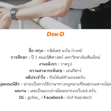
ชื่อ-สกุล :
กษิด์เดช มะโน (กอฟ)
การศึกษา :
ปี 1 คณะนิติศาสตร์ มหาวิทยาลัยเชียงใหม่
งานอดิเรก :
วาดรูป
ความสามารถพิเศษ :
เล่นกีตาร์
คติประจำใจ :
ท้อได้แต่ห้ามถอยครับ
ุ่มคณะนิติฯ :
น่าจะเป็นการใช้ภาษาทางกฎหมายที่คนธรรมดาจะไม่ค่
ผลงาน :
เคยเป็นแบบถ่ายโฆษณาของเว็บมช.ครับ
IG :
gofxa_ /
Facebook :
Gof Kasidech