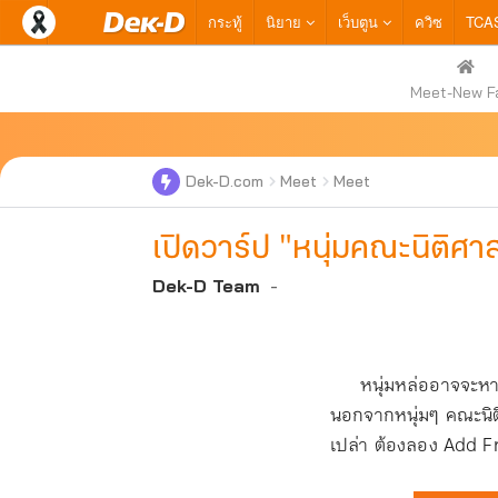
กระทู้
นิยาย
เว็บตูน
ควิซ
TCA
Meet-New F
Dek-D.com
Meet
Meet
เปิดวาร์ป "หนุ่มคณะนิติศาสตร
Dek-D Team
-
หนุ่มหล่ออาจจะหาได้ทั
นอกจากหนุ่มๆ คณะนิติ
เปล่า ต้องลอง Add Fr