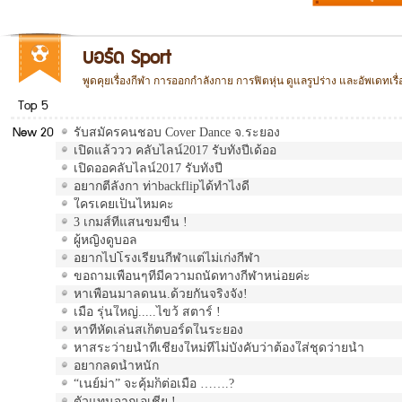
รวม
บอร์ด Sport
พูดคุยเรื่องกีฬา การออกกำลังกาย การฟิตหุ่น ดูแลรูปร่าง และอัพเดทเ
Top 5
New 20
รับสมัครคนชอบ Cover Dance จ.ระยอง
เปิดแล้ววว คลับไลน์2017 รับทั้งปีเด้ออ
เปิดออคลับไลน์2017 รับทั้งปี
อยากตีลังกา ท่าbackflipได้ทำไงดี
ใครเคยเป็นไหมคะ
3 เกมส์ที่แสนขมขื่น !
ผู้หญิงดูบอล
อยากไปโรงเรียนกีฬาแต่ไม่เก่งกีฬา
ขอถามเพื่อนๆที่มีความถนัดทางกีฬาหน่อยค่ะ
หาเพื่อนมาลดนน.ด้วยกันจริงจัง!
เมื่อ รุ่นใหญ่.....ไขว้ สตาร์ !
หาที่หัดเล่นสเก็ตบอร์ดในระยอง
หาสระว่ายน้ำที่เชียงใหม่ที่ไม่บังคับว่าต้องใส่ชุดว่ายน้ำ
อยากลดน้ำหนัก
“เนย์ม่า” จะคุ้มก็ต่อเมื่อ …….?
ตัวแทนจากเอเชีย !