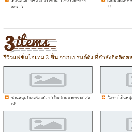
เทคนิคเด็ด! พิชิตใจ 'สาวขี้วีน' - Get a Girlfriend
เทคนิคเด็ด! พิชิ
12
ตอน 13
รีวิวแฟชั่นไอเทม 3 ชิ้น จากแบรนด์ดัง ที่กำลังฮิตติดตล
ชวนหนุ่มรับลมร้อนด้วย "เสื้อกล้ามลายพราง" สุด
ใครๆ ก็เป็นหนุ
เท่!