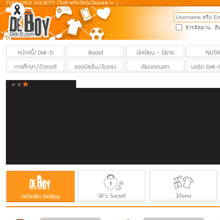
TEEN ONLY SOCIETY: เว็บสำหรับวัยรุ่นโดยเฉพาะ :)
จำรหัสผ่าน
|
ลื
หน้าหนึ่ง Dek-D
Board
นักเขียน - นิยาย
NUGI
การศึกษา/ติวเตอร์
แอดมิชชั่น/รับตรง
เรียนต่อนอก
บอร์ด Dek-
GF's Secret
3items
หน้าหลัก De'Boy