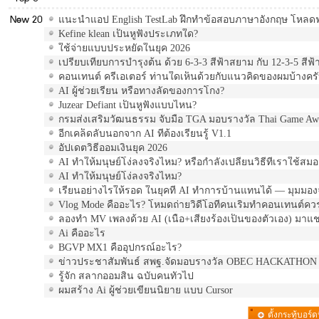
New 20
แนะนำแอป English TestLab ฝึกทำข้อสอบภาษาอังกฤษ โหลด
Kefine klean เป็นหูฟังประเภทใด?
ใช้จ่ายแบบประหยัดในยุค 2026
เปรียบเทียบการบำรุงต้น ด้วย 6-3-3 สีฟ้าสยาม กับ 12-3-5 ส
คอนเทนต์ ครีเอเตอร์ ท่านใดเห็นด้วยกับแนวคิดของผมบ้างคร
AI ผู้ช่วยเรียน หรือทางลัดของการโกง?
Juzear Defiant เป็นหูฟังแบบไหน?
กรมส่งเสริมวัฒนธรรม จับมือ TGA มอบรางวัล Thai Game Aw
อีกเคล็ดลับนอกจาก AI ที่ต้องเรียนรู้ V1.1
อัปเดตวิธีออมเงินยุค 2026
AI ทำให้มนุษย์โง่ลงจริงไหม? หรือกำลังเปลี่ยนวิธีที่เราใช้สมอ
AI ทำให้มนุษย์โง่ลงจริงไหม?
เรียนอย่างไรให้รอด ในยุคที่ AI ทำการบ้านแทนได้ — มุมมอง
Vlog Mode คืออะไร? โหมดถ่ายวิดีโอที่คนเริ่มทำคอนเทนต์ควรร
ลองทำ MV เพลงด้วย AI (เนื้อ+เสียงร้องเป็นของตัวเอง) มาแ
Ai คืออะไร
BGVP MX1 คืออุปกรณ์อะไร?
ข่าวประชาสัมพันธ์ สพฐ.จัดมอบรางวัล OBEC HACKATHON 2
รู้จัก สลากออมสิน ฉบับคนทั่วไป
ผมสร้าง Ai ผู้ช่วยเขียนนิยาย แบบ Cursor
ตั้งกระทู้บอร์ดน