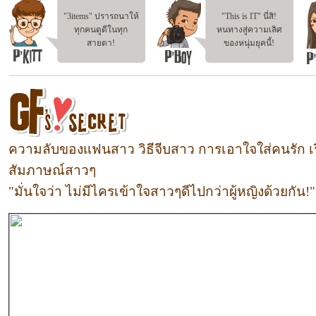
"3items" ปรารถนาให้
"This is IT" นี่สิ!
ทุกคนดูดีในทุก
หนทางสู่ความเลิศ
สายตา!
ของหนุ่มยุคนี้!
ความลับของแฟนสาว วิธีจีบสาว การเอาใจใส่คนรัก เร
สัมภาษณ์สาวๆ
"มั่นใจว่า ไม่มีไครเข้าใจสาวๆดีไปกว่าผู้หญิงด้วยกัน!"