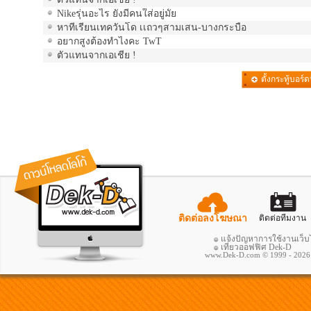
Nikeรุ่นอะไร ยังมีคนใส่อยู่มั้ย
หาที่เรียนเทควันโด เเถวๆสามเสน-บางกระบือ
อยากสูงต้องทำไงคะ TwT
ตัวแทนจากเอเชีย !
ตั้งกระทู้บอร์ดน
รวม
ติดต่อลงโฆษณา
ติดต่อทีมงาน
แจ้งปัญหาการใช้งานเว็บ
เที่ยวออฟฟิศ Dek-D
www.Dek-D.com © 1999 - 2026 ; A