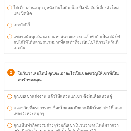
ไปเที่ยวสวนสนุก ดูหนัง กินไอติม ช็อปปิ้ง ซื้อสัตว์เลี้ยงตัวใหม่
และปิคนิค
เดทกับกีกี้
แข่งรถมันทุกสนาม ตามหาสนามแข่งรถแล้วทำตัวเป็นเสมิร์ฟ
ตบไก่ให้ได้หลายสนามมากที่สุดเท่าที่จะเป็นไปได้ภายในวันที่
เดทกัน
2
ในวันวาเลนไทน์ คุณจะเอาอะไรเป็นของขวัญให้เขาที่เป็น
คนรักของคุณ
คุณขอเขาแต่งงาน แล้วให้แหวนแก่เขา ซึ่งมันคือแหวนคู่
ของขวัญที่ตระการตา ช็อกโกแลต ตุ๊กตาหมีตัวใหญ่ ปาร์ตี้ และ
เพลงจังหวะสนุกๆ
คุณเน้นทำกิจกรรมต่างๆร่วมกับเขาในวันวาเลนไทน์มากกว่า
เช่น ปิคนิค ไปสวนสนุก หรือไม่ก็เล่นน้ำทะเล??