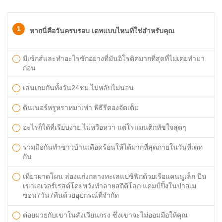
1
หากนี่คือวันครบรอบ เดทแบบไหนที่ใช่สำหรับคุณ
มีเซ้กส์และทำอะไรซักอย่างที่มันอิโรติคมากที่สุดที่ไม่เคยทำมา
ก่อน
เล่นเกมกันทั้งวัน24ชม.ไม่หลับไม่นอน
ดินเนอร์หรูหราหมาเห่า พิธีรีตองจัดเต็ม
อะไรก็ได้ที่เรียบง่าย ไม่หวือหวา แต่โรแมนติกทัชใจสุดๆ
ร่วมมือกันทำชาวบ้านเดือดร้อนให้ได้มากที่สุดภายในวันที่เดท
กัน
เที่ยวผาดโผน ล่องแก่งกลางทะเลแปซิฟิกด้วยเรือแคนนูเล็ก ปีน
เขาเอเวอร์เรสต์โดยหวังทำลายสถิติโลก แคมป์ปิ้งในป่าอเม
ซอน7วัน7คืนด้วยอุปกรณ์ที่จำกัด
ต่อยมวยกับเขาในสังเวียนกรง ซึ่งเขาจะไม่ออมมือให้คุณ