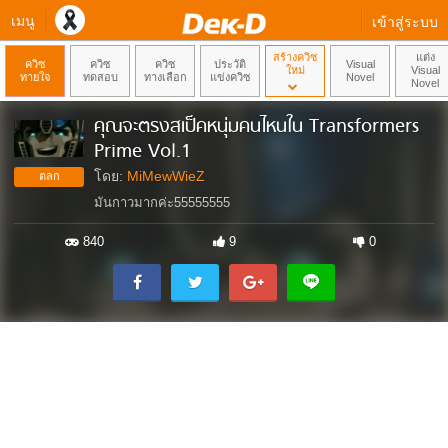
เมนู
เข้าสู่ระบบ
สร้างควิซ
แต่ง
ควิซ
ควิซ
ควิซ
ประวัติ
Visual
ใหม่
Visual
ทายใจ
ทดสอบ
ทางเลือก
แข่งควิซ
Novel
Novel
คุณจะตรงสเป็คหนุ่มคนไหนใน Transformers
Prime Vol.1
โดย:
MiMewWieZ
ตลก
มันกาวมากค่ะ55555555
840
9
0