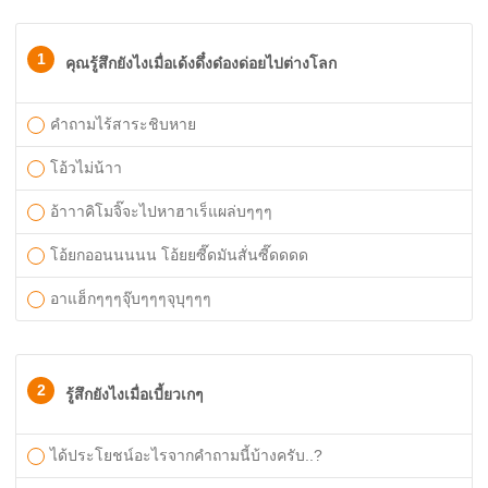
1
คุณรู้สึกยังไงเมื่อเด้งดึ๋งด๋องด่อยไปต่างโลก
คำถามไร้สาระชิบหาย
โอ้วไม่น้าา
อ้าาาคิโมจิ๊จะไปหาฮาเร็แผล่บๆๆๆ
โอ้ยกออนนนนน โอ้ยยซี๊ดมันสั่นซี๊ดดดด
อาแฮ็กๆๆๆจุ๊บๆๆๆจุบุๆๆๆ
2
รู้สึกยังไงเมื่อเบี้ยวเกๆ
ได้ประโยชน์อะไรจากคำถามนี้บ้างครับ..?