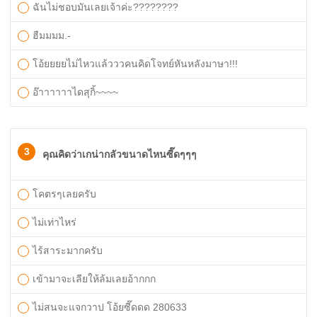
ฉันไม่ชอบมันเลยเจ้าค่ะ????????
ฮืมมมม.-
โอ้ยยยยไม่ไหวแล้วววคนคิดโจทย์หันหลังมาษา!!!
อ๊าาาาาาไดสุกิ้~~~~
3
คุณคิดว่าเกน่ากลัวขนาดไหนซี๊ดๆๆๆ
โคตรๆเลยครับ
ไม่เท่าไหร่
ไร้สาระมากครับ
เข้ามาจะเลียให้ล้มเลยอ้ากกก
ไม่สนจะแจกวาป โอ้ยซี๊ดดด 280633