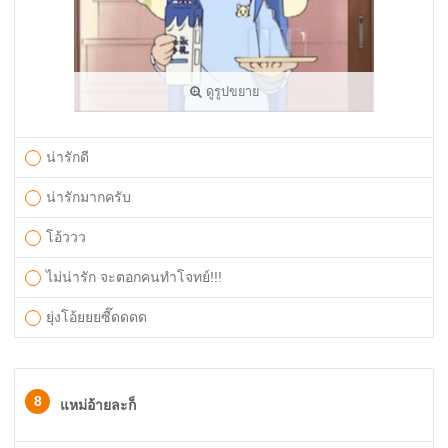
ดูรูปขยาย
น่ารักดี
น่ารักมากครับ
โอ้ววว
ไม่น่ารัก จะตอกคนทำโจทย์!!!
ยุ่งโอ้ยยยซี๊ดดดด
8
แหม่อ้ายละก็