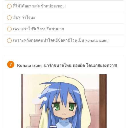
ก็ไม่ได้อยากเล่นซักหน่อยเชอะ!
ฮืม? ว่าไงนะ
เพราะว่าไก่วิเชียรบุรีแซ่บมาก
เพราะหวังตอกคนทำโจทย์ข้อหามีไวฟุเป็น konata izumi
7
Konata izumi น่ารักขนาดไหน ตอบผิด โดนเกสยองทวาร!