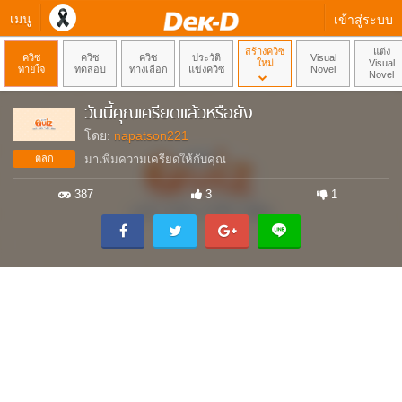
เมนู
เข้าสู่ระบบ
สร้างควิซ
แต่ง
ควิซ
ควิซ
ควิซ
ประวัติ
Visual
ใหม่
Visual
ทายใจ
ทดสอบ
ทางเลือก
แข่งควิซ
Novel
Novel
วันนี้คุณเครียดแล้วหรือยัง
โดย:
napatson221
ตลก
มาเพิ่มความเครียดให้กับคุณ
387
3
1