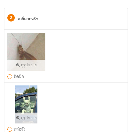
3
เกย์มากจร้า
ดูรูปขยาย
ติดปีก
ดูรูปขยาย
หล่อจัง