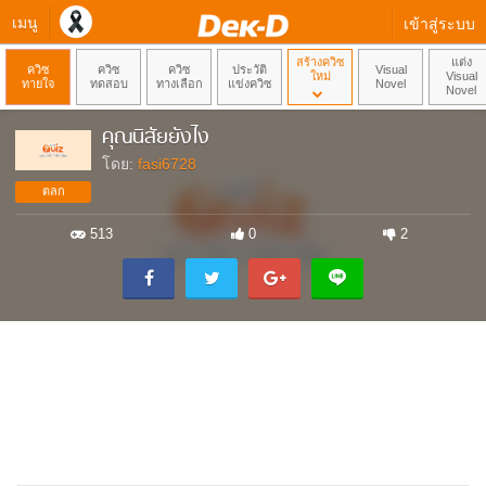
เมนู
เข้าสู่ระบบ
สร้างควิซ
แต่ง
ควิซ
ควิซ
ควิซ
ประวัติ
Visual
ใหม่
Visual
ทายใจ
ทดสอบ
ทางเลือก
แข่งควิซ
Novel
Novel
คุณนิสัยยังไง
โดย:
fasi6728
ตลก
513
0
2