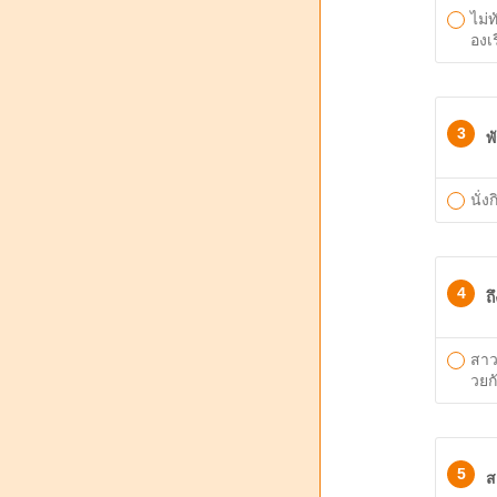
ไม่ท
องเ
3
พ
นั่ง
4
ถ
สาว
วยก
5
ส