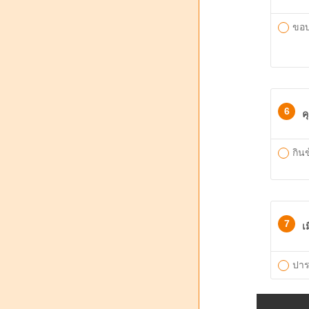
ขอบ
6
ค
กิน
7
เ
ปาร