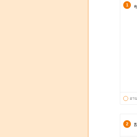
1
ค
อาบ
2
ถ