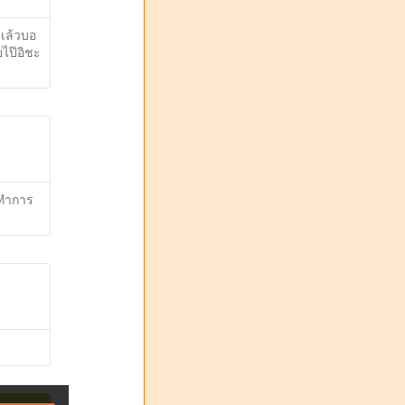
เล้วบอ
ไป๊อิชะ
 ทำการ