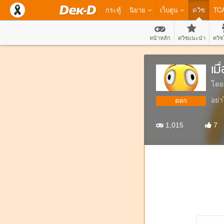
กระทู้
นิยาย
เว็บตูน
ควิซ
TC
หน้าหลัก
ควิซแนะนำ
ควิซ
เม
โดย
อย่า
ตลก
1,015
7