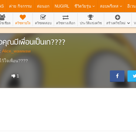
AS
ค่าย กิจกรรม
ต่อนอก
NUGIRL
ชีวิตวัยรุ่น
สอบพรีเทส
อีเวน
โซเชียล
ควิซทายใจ
ควิซทดสอบ
ควิซทางเลือก
ประวัติแข่งควิซ
สร้างควิซใหม่
V
ื่อคุณมีเพื่อนเป็นเก????
:
Alice_wawwaw
ไว้ใจเพื่อน????
1