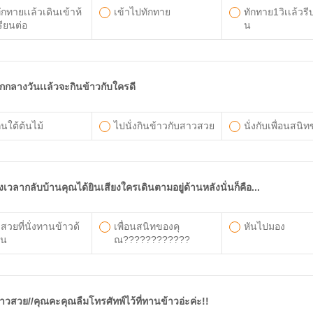
ักทายเเล้วเดินเข้าห้
เข้าไปทักทาย
ทักทาย1วิเเล้วรี
รียนต่อ
น
ักกลางวันเเล้วจะกินข้าวกับใครดี
กินใต้ต้นไม้
ไปนั่งกินข้าวกับสาวสวย
นั่งกับเพื่อนสนิ
ึงเวลากลับบ้านคุณได้ยินเสียงใครเดินตามอยู่ด้านหลังนั่นก็คือ...
สวยที่นั่งทานข้าวด้
เพื่อนสนิทของคุ
หันไปมอง
ัน
ณ????????????
าวสวย//คุณคะคุณลืมโทรศัทพ์ไว้ที่ทานข้าวอ่ะค่ะ!!