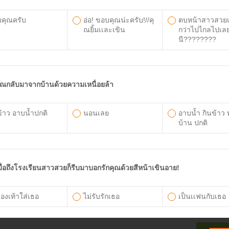
คุณครับ
อ่อ! ขอบคุณน่ะครับ!//คุ
ตบหน้าสาวสวยเ
ณยิ้มเเละเขิน
กว่าไปไกลไปเลย
นี????????
ุณกลับมาจากบ้านด้วยความเหนื่อยล้า
ข้าว อาบน้ำปกติ
นอนเลย
อาบน้ำ กินข้าว
บ้าน ปกติ
มื่อถึงโรงเรียนสาวสวยก็รีบมาบอกรักคุณด้วยสีหน้าเขินอาย!
องเท้าใส่เธอ
ไม่รับรักเธอ
เป็นเเฟนกับเธอ