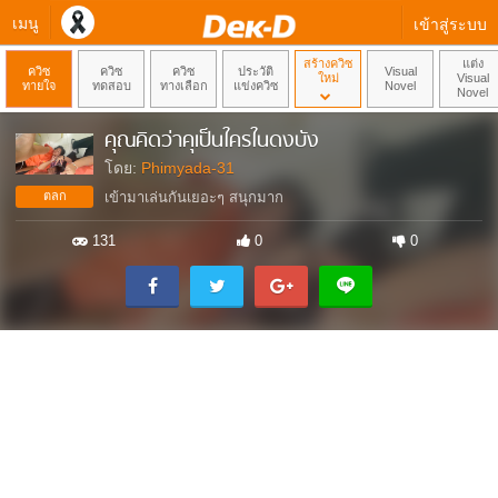
เมนู
เข้าสู่ระบบ
สร้างควิซ
แต่ง
ควิซ
ควิซ
ควิซ
ประวัติ
Visual
ใหม่
Visual
ทายใจ
ทดสอบ
ทางเลือก
แข่งควิซ
Novel
Novel
คุณคิดว่าคุเป็นใครในดงบัง
โดย:
Phimyada-31
ตลก
เข้ามาเล่นกันเยอะๆ สนุกมาก
131
0
0