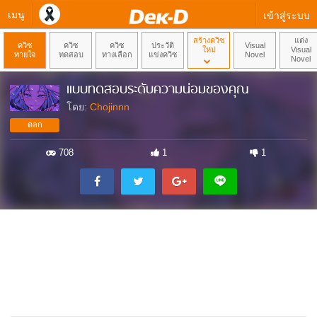
เมนู
เข้าสู่ระบบ
สร้างควิซ
แต่ง
ควิซ
ควิซ
ควิซ
ประวัติ
Visual
ใหม่
Visual
ทายใจ
ทดสอบ
ทางเลือก
แข่งควิซ
Novel
Novel
แบบทดสอบระดับความน่อมของคุณ
โดย:
Chojinnn
ตลก
708
1
1