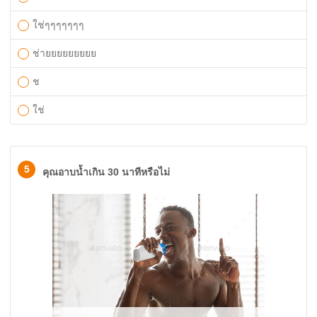
ใช่ๆๆๆๆๆๆๆ
ช่ายยยยยยยยย
ช
ใช่
5
คุณอาบน้ำเกิน 30 นาทีหรือไม่