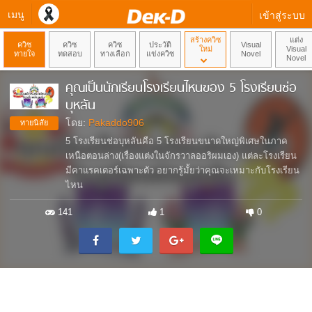
เมนู
เข้าสู่ระบบ
สร้างควิซ
แต่ง
ควิซ
ควิซ
ควิซ
ประวัติ
Visual
ใหม่
Visual
ทายใจ
ทดสอบ
ทางเลือก
แข่งควิซ
Novel
Novel
คุณเป็นนักเรียนโรงเรียนไหนของ 5 โรงเรียนช่อ
บุหลัน
โดย:
Pakaddo906
ทายนิสัย
5 โรงเรียนช่อบุหลันคือ 5 โรงเรียนขนาดใหญ่พิเศษในภาค
เหนือตอนล่าง(เรื่องแต่งในจักรวาลออริผมเอง) แต่ละโรงเรียน
มีคาแรคเตอร์เฉพาะตัว อยากรู้มั้ยว่าคุณจะเหมาะกับโรงเรียน
ไหน
141
1
0