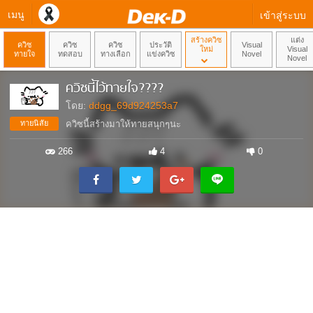
เมนู
เข้าสู่ระบบ
สร้างควิซ
แต่ง
ควิซ
ควิซ
ควิซ
ประวัติ
Visual
ใหม่
Visual
ทายใจ
ทดสอบ
ทางเลือก
แข่งควิซ
Novel
Novel
ควิซนี้ไว้ทายใจ????
โดย:
ddgg_69d924253a7
ทายนิสัย
ควิซนี้สร้างมาให้ทายสนุกๆนะ
266
4
0