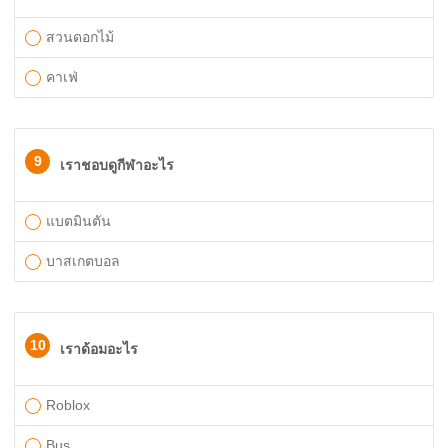
สวนดอกไม้
คาเฟ่
9
เราชอบดูกีฬาอะไร
แบตมินตัน
บาสเกตบอล
10
เราด้อมอะไร
Roblox
Bus