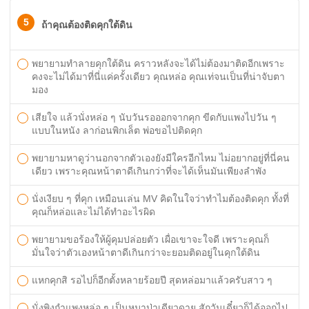
5
ถ้าคุณต้องติดคุกใต้ดิน
พยายามทำลายคุกใต้ดิน คราวหลังจะได้ไม่ต้องมาติดอีกเพราะ
คงจะไม่ได้มาที่นี่แค่ครั้งเดียว คุณหล่อ คุณเท่จนเป็นที่น่าจับตา
มอง
เสียใจ แล้วนั่งหล่อ ๆ นับวันรอออกจากคุก ขีดกับแพงไปวัน ๆ
แบบในหนัง ลาก่อนพิกเล็ต พ่อขอไปติดคุก
พยายามหาดูว่านอกจากตัวเองยังมีใครอีกไหม ไม่อยากอยู่ที่นี่คน
เดียว เพราะคุณหน้าตาดีเกินกว่าที่จะได้เห็นมันเพียงลำพัง
นั่งเงียบ ๆ ที่คุก เหมือนเล่น MV คิดในใจว่าทำไมต้องติดคุก ทั้งที่
คุณก็หล่อและไม่ได้ทำอะไรผิด
พยายามขอร้องให้ผู้คุมปล่อยตัว เผื่อเขาจะใจดี เพราะคุณก็
มั่นใจว่าตัวเองหน้าตาดีเกินกว่าจะยอมติดอยู่ในคุกใต้ดิน
แหกคุกสิ รอไปก็อีกตั้งหลายร้อยปี สุดหล่อมาแล้วครับสาว ๆ
นั่งพิงกำแพงหล่อ ๆ เป็นหมาป่าเดียวดาย สักวันเดี๋ยวก็ได้ออกไป