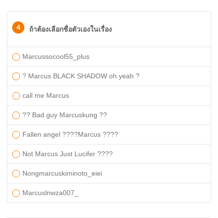
4
ถ้าต้องเลือกชื่อตัวเองในเรื่อง
Marcussocool55_plus
? Marcus BLACK SHADOW oh yeah ?
call me Marcus
?? Bad guy Marcuskung ??
Fallen angel ????Marcus ????
Not Marcus Just Lucifer ????
Nongmarcuskiminoto_eiei
Marcuslnwza007_