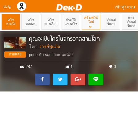
เมนู
เข้าสู่ระบบ
สร้างควิซ
แต่ง
ควิซ
ควิซ
ควิซ
ประวัติ
Visual
ใหม่
Visual
ทายใจ
ทดสอบ
ทางเลือก
แข่งควิซ
Novel
Novel
คุณจะเป็นใครในจักรวาลสามโลก
โดย:
จารย์ฟูแอ้ด
ทายนิสัย
price กับ sacrifice นะน้อง
287
1
0