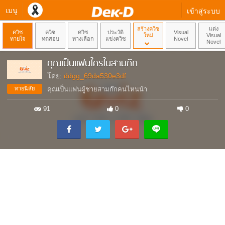
เมนู
เข้าสู่ระบบ
สร้างควิซ
แต่ง
ควิซ
ควิซ
ควิซ
ประวัติ
Visual
ใหม่
Visual
ทายใจ
ทดสอบ
ทางเลือก
แข่งควิซ
Novel
Novel
คุณเป็นแฟนใครในสามก๊ก
โดย:
ddgg_69da530e3df
ทายนิสัย
คุณเป็นแฟนผู้ชายสามก๊กคนไหนน้า
91
0
0