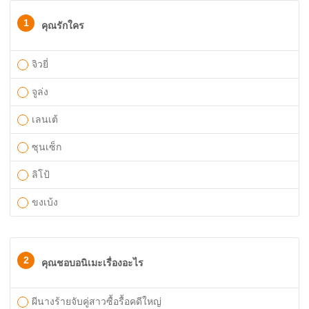
1
คุณรักใคร
จิวยี่
จูล่ง
เลนเต้
ซุนเซ็ก
ลิโป้
ขงเบ้ง
2
คุณชอบอนิเมะเรื่องอะไร
ผีนางร้ายจับคู่สาวซื้อรื้อคดีใหญ่