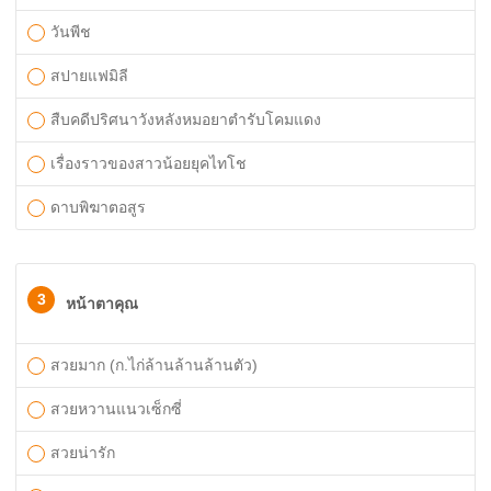
วันพีช
สปายแฟมิลี
สืบคดีปริศนาวังหลังหมอยาตำรับโคมแดง
เรื่องราวของสาวน้อยยุคไทโช
ดาบพิฆาตอสูร
3
หน้าตาคุณ
สวยมาก (ก.ไก่ล้านล้านล้านตัว)
สวยหวานแนวเซ็กซี่
สวยน่ารัก