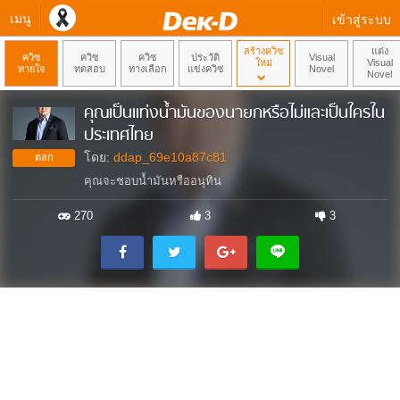
เมนู
เข้าสู่ระบบ
สร้างควิซ
แต่ง
ควิซ
ควิซ
ควิซ
ประวัติ
Visual
ใหม่
Visual
ทายใจ
ทดสอบ
ทางเลือก
แข่งควิซ
Novel
Novel
คุณเป็นแท่งน้ำมันของนายกหรือไม่และเป็นใครใน
ประเทศไทย
โดย:
ddap_69e10a87c81
ตลก
คุณจะชอบน้ำมันหรืออนุทิน
270
3
3