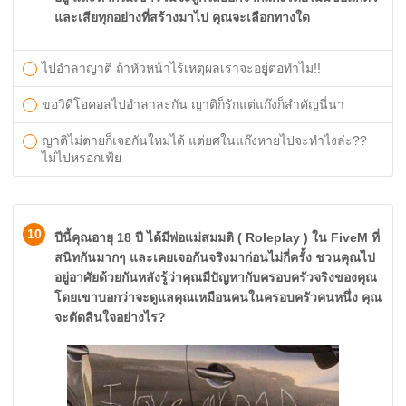
และเสียทุกอย่างที่สร้างมาไป คุณจะเลือกทางใด
ไปอำลาญาติ ถ้าหัวหน้าไร้เหตุผลเราจะอยู่ต่อทำไม!!
ขอวิดีโอคอลไปอำลาละกัน ญาติก็รักแต่แก๊งก็สำคัญนี่นา
ญาติไม่ตายก็เจอกันใหม่ได้ แต่ยศในแก๊งหายไปจะทำไงล่ะ??
ไม่ไปหรอกเฟ้ย
10
ปีนี้คุณอายุ 18 ปี ได้มีพ่อแม่สมมติ ( Roleplay ) ใน FiveM ที่
สนิทกันมากๆ และเคยเจอกันจริงมาก่อนไม่กี่ครั้ง ชวนคุณไป
อยู่อาศัยด้วยกันหลังรู้ว่าคุณมีปัญหากับครอบครัวจริงของคุณ
โดยเขาบอกว่าจะดูแลคุณเหมือนคนในครอบครัวคนหนึ่ง คุณ
จะตัดสินใจอย่างไร?