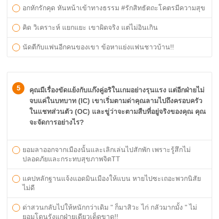
อกหักรักคุด หันหน้าเข้าทางธรรม #รักสิทธัตถะโคตรมีความสุข
คิด วิเคราะห์ แยกแยะ เขาผิดจริง แต่ไม่อินเกิน
นัดตีกับแฟนอีกคนของเขา ข้อหาแย่งแฟนชาวบ้าน!!
5
คุณมีเรื่องขัดแย้งกับแก๊งคู่อริในเกมอย่างรุนแรง แต่อีกฝ่ายไม่
จบแค่ในบทบาท (IC) เขาเริ่มตามด่าคุณลามไปถึงครอบครัว
ในแชทส่วนตัว (OC) และขู่ว่าจะตามสืบที่อยู่จริงของคุณ คุณ
จะจัดการอย่างไร?
ยอมลาออกจากเมืองนั้นและเลิกเล่นไปสักพัก เพราะรู้สึกไม่
ปลอดภัยและกระทบสุขภาพจิตTT
แคปหลักฐานแจ้งแอดมินเมืองให้แบน หายไปซะเถอะพวกนิสัย
ไม่ดี
ด่าสวนกลับไปให้หนักกว่าเดิม " ก็มาสิวะ ไก่ กลัวมากมั้ง " ไม่
ยอมโดนรังแกฝ่ายเดียวเด็ดขาด!!