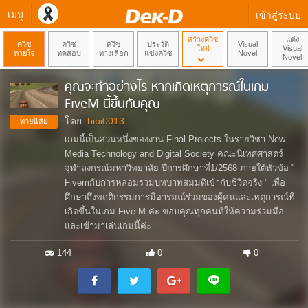
เมนู
เข้าสู่ระบบ
สร้างควิซ
แต่ง
ควิซ
ควิซ
ควิซ
ประวัติ
Visual
ใหม่
Visual
ทายใจ
ทดสอบ
ทางเลือก
แข่งควิซ
Novel
Novel
คุณจะทำอย่างไร หากเกิดเหตุการณ์ในเกม
FiveM นี้ขึ้นกับคุณ
โดย:
bibi0013
ทายนิสัย
เกมนี้เป็นส่วนหนึ่งของงาน Final Projects ในรายวิชา New
Media Technology and Digital Society คณะนิเทศศาสตร์
จุฬาลงกรณ์มหาวิทยาลัย ปีการศึกษาที่1/2568 ภายใต้หัวข้อ "
Fivemกับการหลอมรวมบทบาทสมมติเข้ากับชีวิตจริง " เพื่อ
ศึกษาถึงพฤติกรรมการมีอารมณ์ร่วมของผู้คนและเหตุการณ์ที่
เกิดขึ้นในเกม Five M ค่ะ ขอบคุณทุกคนที่ให้ความร่วมมือ
และเข้ามาเล่นเกมนี้ค่ะ
144
0
0