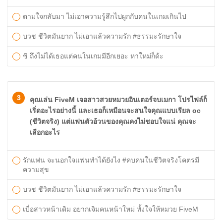
ตามใจกลับมา ไม่เอาความรู้สึกไปผูกกับคนในเกมเกินไป
บวช ชีวิตมันยาก ไม่เอาแล้วความรัก #ธรรมะรักษาใจ
ชิ ถึงไม่ได้เธอแต่คนในเกมมีอีกเยอะ หาใหม่ก็ด้ะ
3
คุณเล่น FiveM เจอสาวสวยหมวยอินเตอร์จบเมกา โปรไฟล์ก็
เริ่ดอะไรอย่างนี้ และเธอก็เหมือนจะสนใจคุณแบบเรียล oc
(ชีวิตจริง) แต่แฟนตัวอ้วนของคุณคงไม่ชอบใจแน่ คุณจะ
เลือกอะไร
รักแฟน จะนอกใจแฟนทำได้ยังไง #คบคนในชีวิตจริงโคตรมี
ความสุข
บวช ชีวิตมันยาก ไม่เอาแล้วความรัก #ธรรมะรักษาใจ
เบื่อสาวหน้าเดิม อยากเจิมคนหน้าใหม่ ทั้งใจให้หมวย FiveM