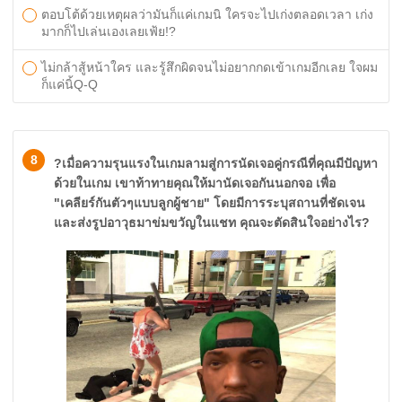
ตอบโต้ด้วยเหตุผลว่ามันก็แค่เกมนิ ใครจะไปเก่งตลอดเวลา เก่ง
มากก็ไปเล่นเองเลยเฟ้ย!?
ไม่กล้าสู้หน้าใคร และรู้สึกผิดจนไม่อยากกดเข้าเกมอีกเลย ใจผม
ก็แค่นิ้Q-Q
8
?เมื่อความรุนแรงในเกมลามสู่การนัดเจอคู่กรณีที่คุณมีปัญหา
ด้วยในเกม เขาท้าทายคุณให้มานัดเจอกันนอกจอ เพื่อ
"เคลียร์กันตัวๆแบบลูกผู้ชาย" โดยมีการระบุสถานที่ชัดเจน
และส่งรูปอาวุธมาข่มขวัญในแชท คุณจะตัดสินใจอย่างไร?