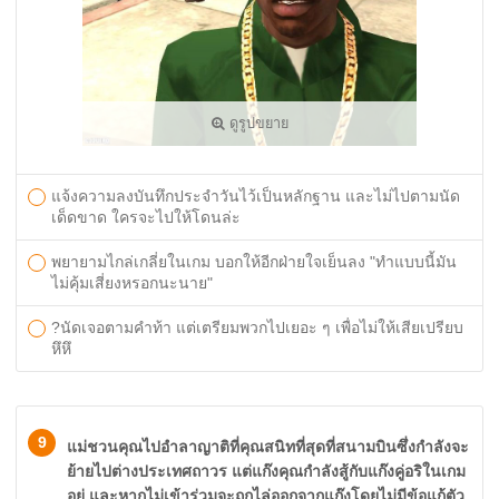
ดูรูปขยาย
แจ้งความลงบันทึกประจำวันไว้เป็นหลักฐาน และไม่ไปตามนัด
เด็ดขาด ใครจะไปให้โดนล่ะ
พยายามไกล่เกลี่ยในเกม บอกให้อีกฝ่ายใจเย็นลง "ทำแบบนี้มัน
ไม่คุ้มเสี่ยงหรอกนะนาย"
?นัดเจอตามคำท้า แต่เตรียมพวกไปเยอะ ๆ เพื่อไม่ให้เสียเปรียบ
หึหึ
9
แม่ชวนคุณไปอำลาญาติที่คุณสนิทที่สุดที่สนามบินซึ่งกำลังจะ
ย้ายไปต่างประเทศถาวร แต่แก๊งคุณกำลังสู้กับแก๊งคู่อริในเกม
อยู่ และหากไม่เข้าร่วมจะถูกไล่ออกจากแก๊งโดยไม่มีข้อแก้ตัว