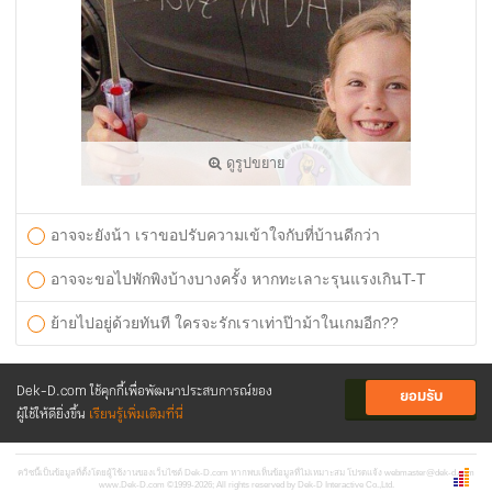
ดูรูปขยาย
อาจจะยังน้า เราขอปรับความเข้าใจกับที่บ้านดีกว่า
อาจจะขอไปพักพิงบ้างบางครั้ง หากทะเลาะรุนแรงเกินT-T
ย้ายไปอยู่ด้วยทันที ใครจะรักเราเท่าป๊าม้าในเกมอีก??
Dek-D.com ใช้คุกกี้เพื่อพัฒนาประสบการณ์ของ
ยอมรับ
ส่งคำตอบ
ผู้ใช้ให้ดียิ่งขึ้น
เรียนรู้เพิ่มเติมที่นี่
ควิซนี้เป็นข้อมูลที่ตั้งโดยผู้ใช้งานของเว็บไซต์ Dek-D.com หากพบเห็นข้อมูลที่ไม่เหมาะสม โปรดแจ้ง
webmaster@dek-d.com
www.Dek-D.com
©1999-2026; All rights reserved by Dek-D Interactive Co.,Ltd.