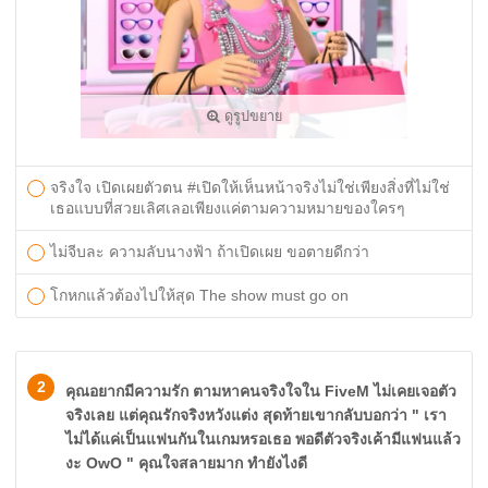
ดูรูปขยาย
จริงใจ เปิดเผยตัวตน #เปิดให้เห็นหน้าจริงไม่ใช่เพียงสิ่งที่ไม่ใช่
เธอแบบที่สวยเลิศเลอเพียงแค่ตามความหมายของใครๆ
ไม่จีบละ ความลับนางฟ้า ถ้าเปิดเผย ขอตายดีกว่า
โกหกแล้วต้องไปให้สุด The show must go on
2
คุณอยากมีความรัก ตามหาคนจริงใจใน FiveM ไม่เคยเจอตัว
จริงเลย แต่คุณรักจริงหวังแต่ง สุดท้ายเขากลับบอกว่า " เรา
ไม่ได้แค่เป็นแฟนกันในเกมหรอเธอ พอดีตัวจริงเค้ามีแฟนแล้ว
งะ OwO " คุณใจสลายมาก ทำยังไงดี