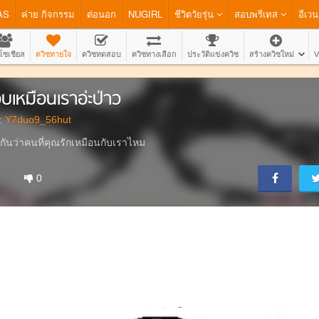
AS
ค่าย กิจกรรม
ต่อนอก
NUGIRL
ชีวิตวัยรุ่น
สอบพรีเทส
อีเวน
โซเชียล
ควิซทายใจ
ควิซทดสอบ
ควิซทางเลือก
ประวัติแข่งควิซ
สร้างควิซใหม่
V
บเหมือนเราอ่ะป่าว
:
Y7duo9_56hut
กันว่าคนที่คุณรักเหมือนกับเราไหม
0