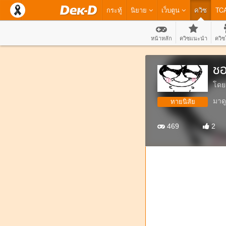
กระทู้
นิยาย
เว็บตูน
ควิซ
TC
หน้าหลัก
ควิซแนะนำ
ควิซ
ชอ
โดย
มาดู
ทายนิสัย
469
2