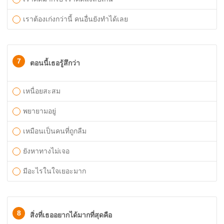
เราต้องเก่งกว่านี้ คนอื่นยังทำได้เลย
7
ตอนนี้เธอรู้สึกว่า
เหนื่อยสะสม
พยายามอยู่
เหมือนเป็นคนที่ถูกลืม
ยังหาทางไม่เจอ
มีอะไรในใจเยอะมาก
8
สิ่งที่เธออยากได้มากที่สุดคือ