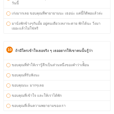
วันนี้
เก่งมากเลย ขอบคุณที่พายายามนะ เธอน่ะ แค่นี้ก็ดีพอแล้วล่ะ
มานั่งพักข้างๆกันมั้ย อยู่คนเดียวเหงาจะตาย พักได้นะ วิ่งมา
เยอะแล้วไม่ใช่หริ
10
ถ้ามีใครเข้าใจเธอจริง ๆ เธออยากให้เขาคนนั้นรู้ว่า
ขอบคุณที่ทำให้เรารู้สึกเป็นส่วนหนึ่งของคำว่าเพื่ิอน
ขอบคุณที่รับฟังนะ
ขอบคุณนะ มากๆเลย
ขอบคุณที่เข้าใจ และให้เราได้พัก
ขอบคุณที่เห็นความพยายามของเรา