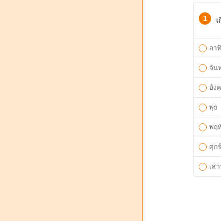
1
เ
อาทิ
จันท
อัง
พุธ
พฤห
ศุกร
เสาร