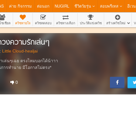
AS
ค่าย กิจกรรม
ต่อนอก
NUGIRL
ชีวิตวัยรุ่น
สอบพรีเทส
อีเวน
โซเชียล
ควิซทายใจ
ควิซทดสอบ
ควิซทางเลือก
ประวัติแข่งควิซ
สร้างควิซใหม่
V
ดวงความรักเล่นๆ
:
Little Cloud-healjai
าเล่นๆเฉย ตรงไหมบอกได้น้าาา
็นการทำนาย มีโอกาสไม่ตรง*
0