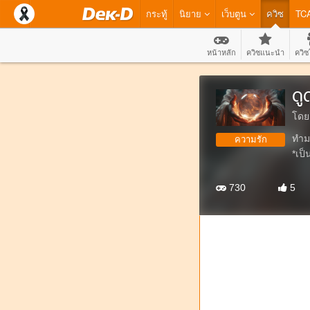
กระทู้
นิยาย
เว็บตูน
ควิซ
TC
หน้าหลัก
ควิซแนะนำ
ควิซ
ดู
โดย
ทำม
ความรัก
*เป
730
5