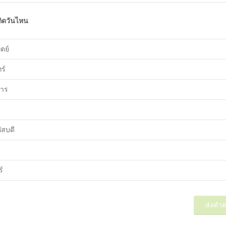
กิดวันไหน
ตย์
ร์
คาร
ัสบดี
์
์
ส่งคำ