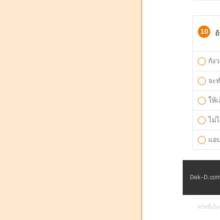
10
ถ
กังว
จะท
ให้
ไม่ไ
แอบ
Dek-D.com 
ควิซนี้เป็