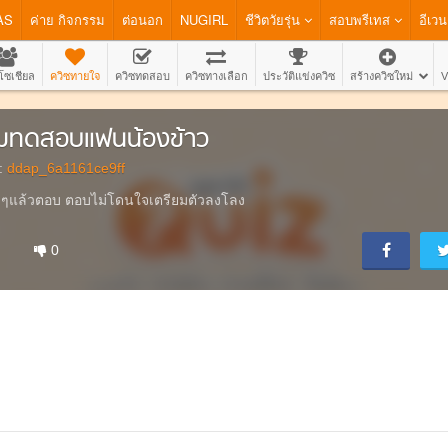
AS
ค่าย กิจกรรม
ต่อนอก
NUGIRL
ชีวิตวัยรุ่น
สอบพรีเทส
อีเวน
โซเชียล
ควิซทายใจ
ควิซทดสอบ
ควิซทางเลือก
ประวัติแข่งควิซ
สร้างควิซใหม่
V
มทดสอบแฟนน้องข้าว
:
ddap_6a1161ce9ff
ดีๆแล้วตอบ ตอบไม่โดนใจเตรียมตัวลงโลง
0