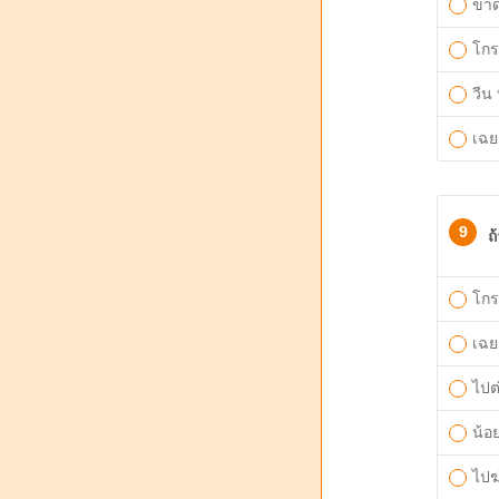
ขา
โกร
วีน
เฉย
9
ถ
โก
เฉย
ไปต
น้อ
ไปฆ