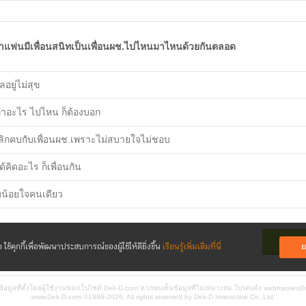
้าแฟนมีเพื่อนสนิทเป็นเพื่อนผช.ไปไหนมาไหนด้วยกันตลอด
ลอยู่ไม่สุข
ำอะไร ไปไหน ก็ต้องบอก
เลิกคบกับเพื่อนผช.เพราะไม่สบายใจไม่ชอบ
ด้คิดอะไร ก็เพื่อนกัน
น้อยใจคนเดียว
ส่งคำ
ย
ใช้คุกกี้เพื่อพัฒนาประสบการณ์ของ
ผู้ใช้ให้ดียิ่งขึ้น
เรียนรู้เพิ่มเติมที่นี่
นข้อมูลที่ตั้งโดยผู้ใช้งานของเว็บไซต์ Dek-D.com หากพบเห็นข้อมูลที่ไม่เหมาะสม โปรดแจ้ง
webmaster@
www.Dek-D.com
©1999-2026; All rights reserved by Dek-D Interactive Co.,Ltd.