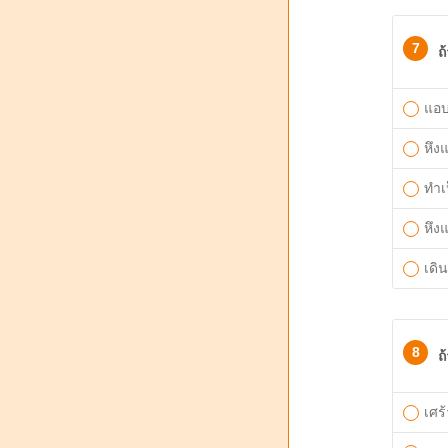
7
ถ
แอบ
หึง
ทำเ
หึง
เดิ
8
ถ
เศร