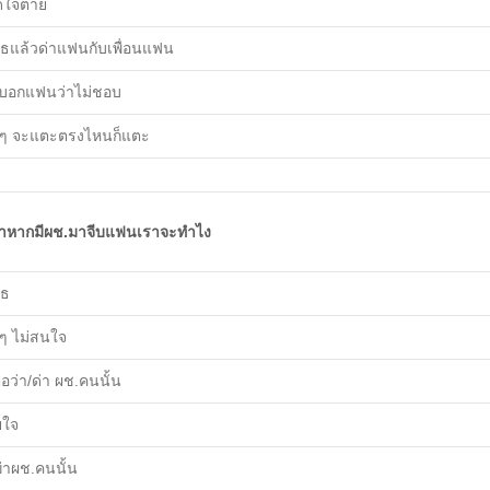
ดใจตาย
ธแล้วด่าแฟนกับเพื่อนแฟน
 บอกแฟนว่าไม่ชอบ
ๆ จะแตะตรงไหนก็แตะ
้าหากมีผช.มาจีบแฟนเราจะทำไง
รธ
ๆ ไม่สนใจ
่อว่า/ด่า ผช.คนนั้น
ยใจ
่าผช.คนนั้น