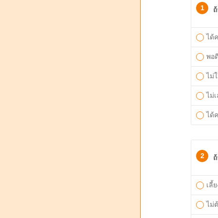
1
ถ
ได้
พอด
ไม่
ไม่
ได้
2
ถ
เลี้
ไม่