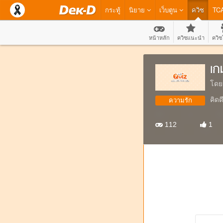
กระทู้
นิยาย
เว็บตูน
ควิซ
TC
หน้าหลัก
ควิซแนะนำ
ควิซ
เก
โดย
คิด
ความรัก
112
1