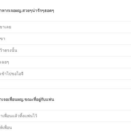
้าหากเจอผญ.สวยๆน่ารักๆฮอตๆ
เขาเลย
เขา
ว้าตรงนั้น
เฉยๆ
นเข้าไปขอไอจี
้าเจอเพื่อนผญ.ขณะที่อยู่กับแฟน
าเพื่อนแล้วทิ้งแฟนไว้
ให้เพื่อน