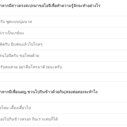
้าหากมีสาวตรงสเปกมาขอไอจีเพื่อทำความรู้จักจะทำอย่างไร
ครับ พูดแบบนุ่มนวล
ีเราเป็นเกย์นะ
ให้ครับ มีแฟนแล้วไปไกลๆ
เล่นไอจีครับ ขอโทษด้วย
ครับคนสวย อย่าลืมโทรมาด้วยนะครับ
้าหากมีเพื่อนผญ.ชวนไปกินข้าวด้วยกัน(สองต่อสองจะทำไง
ยงไหม เลี้ยงเดี๋ยวไป
ต้องไปกินข้าวหรอก กินเราแทนก็ได้