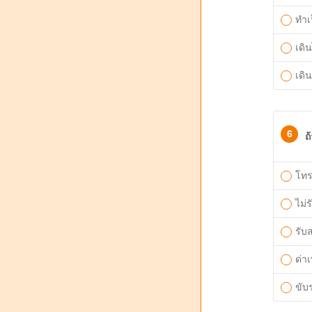
ทำเ
เดิ
เดิ
6
ถ
โทร
ไม่
รับ
ด่าเ
ขับ