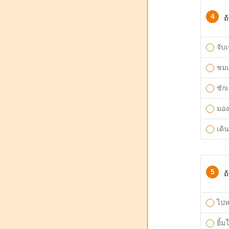
4
ถ
จับ
ชม
ชักเ
มอง
เดิ
5
ถ
ไปห
ยิ้ม