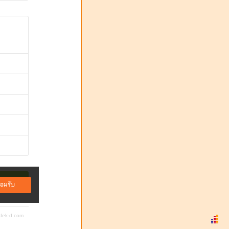
ตอบ
อมรับ
dek-d.com