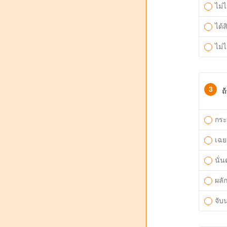
ไม่ไ
ได้
ไม่
3
ถ
กระ
เฉย
นั่นต
ผลั
จับ