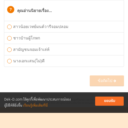
?
คุณอ่านนิยายเรื่อง...
สาวน้อยเวทย์มนต์วารีจอมปลอม
ชาวบ้านผู้โกหก
สามัญชนจอมเจ้าเล่ห์
นางเอกเเสน(ไม่)ดี
ข้อถัดไป
Dek-D.com ใช้คุกกี้เพื่อพัฒนาประสบการณ์ของ
ควิซนี้เป็นข้อมูลที่ตั้งโดยผู้ใช้งานของเว็บไซต์ Dek-D.com หากพบเห็นข้อมูลที่ไม่เหมาะสม โปรดแจ้ง
webmaster@dek-d.com
ยอมรับ
www.Dek-D.com
©1999-2026; All rights reserved by Dek-D Interactive Co.,Ltd.
ผู้ใช้ให้ดียิ่งขึ้น
เรียนรู้เพิ่มเติมที่นี่