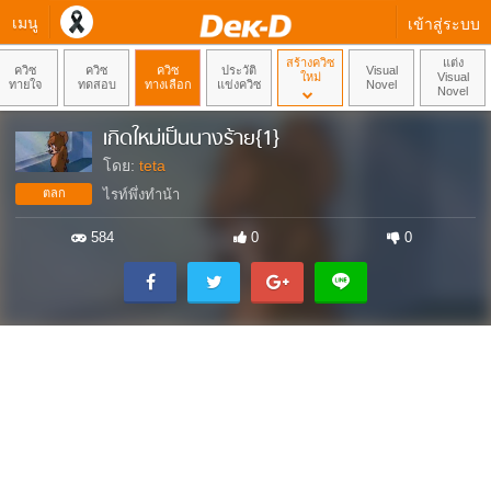
เมนู
เข้าสู่ระบบ
สร้างควิซ
แต่ง
ควิซ
ควิซ
ควิซ
ประวัติ
Visual
ใหม่
Visual
ทายใจ
ทดสอบ
ทางเลือก
แข่งควิซ
Novel
Novel
เกิดใหม่เป็นนางร้าย{1}
โดย:
teta
ตลก
ไรท์พึ่งทำน้า
584
0
0