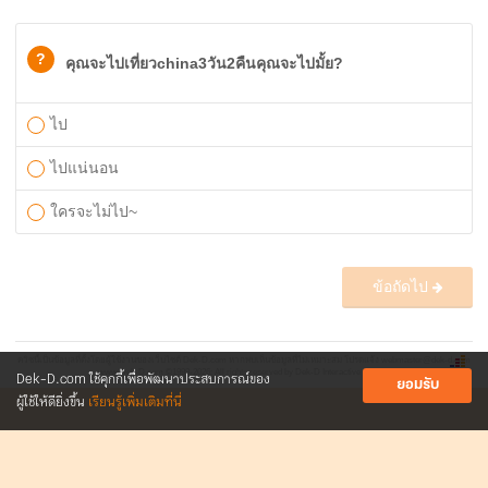
?
คุณจะไปเที่ยวchina3วัน2คืนคุณจะไปมั้ย?
ไป
ไปแน่นอน
ใครจะไม่ไป~
ข้อถัดไป
ควิซนี้เป็นข้อมูลที่ตั้งโดยผู้ใช้งานของเว็บไซต์ Dek-D.com หากพบเห็นข้อมูลที่ไม่เหมาะสม โปรดแจ้ง
webmaster@dek-d.com
Dek-D.com ใช้คุกกี้เพื่อพัฒนาประสบการณ์ของ
www.Dek-D.com
©1999-2026; All rights reserved by Dek-D Interactive Co.,Ltd.
ยอมรับ
ผู้ใช้ให้ดียิ่งขึ้น
เรียนรู้เพิ่มเติมที่นี่