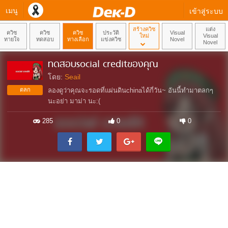
เมนู
เข้าสู่ระบบ
สร้างควิซ
แต่ง
ควิซ
ควิซ
ควิซ
ประวัติ
Visual
ใหม่
Visual
ทายใจ
ทดสอบ
ทางเลือก
แข่งควิซ
Novel
Novel
ทดสอบsocial creditของคุณ
โดย:
Seail
ตลก
ลองดูว่าคุณจะรอดที่แผ่นดินchinaได้กี่วัน~ อันนี้ทำมาตลกๆ
นะอย่า มาม่า นะ:(
285
0
0