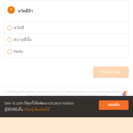
?
หวัดดีจ้า
หวัดดี
สบายดีมั้ย
Hello
ข้อถัดไป
ควิซนี้เป็นข้อมูลที่ตั้งโดยผู้ใช้งานของเว็บไซต์ Dek-D.com หากพบเห็นข้อมูลที่ไม่เหมาะสม โปรดแจ้ง
webmaster@dek-d.com
www.Dek-D.com
©1999-2026; All rights reserved by Dek-D Interactive Co.,Ltd.
Dek-D.com ใช้คุกกี้เพื่อพัฒนาประสบการณ์ของ
ยอมรับ
ผู้ใช้ให้ดียิ่งขึ้น
เรียนรู้เพิ่มเติมที่นี่