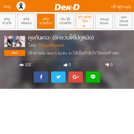
เมนู
เข้าสู่ระบบ
สร้างควิซ
แต่ง
ควิซ
ควิซ
ควิซ
ประวัติ
Visual
ใหม่
Visual
ทายใจ
ทดสอบ
ทางเลือก
แข่งควิซ
Novel
Novel
คุยกันเถอะ (ชักชวนให้ไปดูหนัง)
โดย:
Chayadayada
ตลก
เข้ามาเล่น เยอะๆ นะคะ จะได้เป็นกำลังใจให้คนสร้างค่ะ
102
0
0