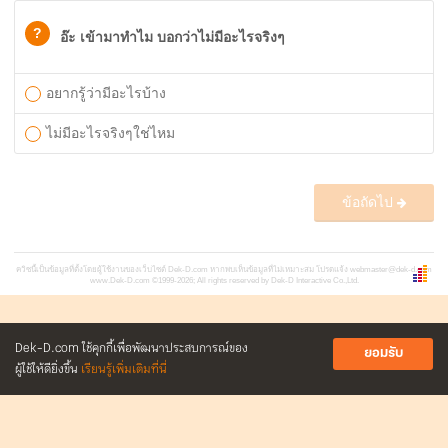
?
อ๊ะ เข้ามาทำไม บอกว่าไม่มีอะไรจริงๆ
อยากรู้ว่ามีอะไรบ้าง
ไม่มีอะไรจริงๆใช่ไหม
ข้อถัดไป
ควิซนี้เป็นข้อมูลที่ตั้งโดยผู้ใช้งานของเว็บไซต์ Dek-D.com หากพบเห็นข้อมูลที่ไม่เหมาะสม โปรดแจ้ง
webmaster@dek-d.com
www.Dek-D.com
©1999-2026; All rights reserved by Dek-D Interactive Co.,Ltd.
Dek-D.com ใช้คุกกี้เพื่อพัฒนาประสบการณ์ของ
ยอมรับ
ผู้ใช้ให้ดียิ่งขึ้น
เรียนรู้เพิ่มเติมที่นี่