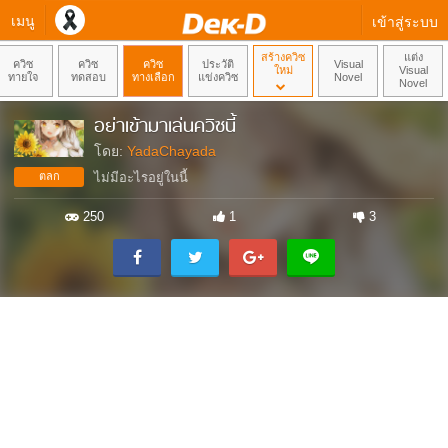
เมนู
เข้าสู่ระบบ
สร้างควิซ
แต่ง
ควิซ
ควิซ
ควิซ
ประวัติ
Visual
ใหม่
Visual
ทายใจ
ทดสอบ
ทางเลือก
แข่งควิซ
Novel
Novel
อย่าเข้ามาเล่นควิซนี้
โดย:
YadaChayada
ตลก
ไม่มีอะไรอยู่ในนี้
250
1
3