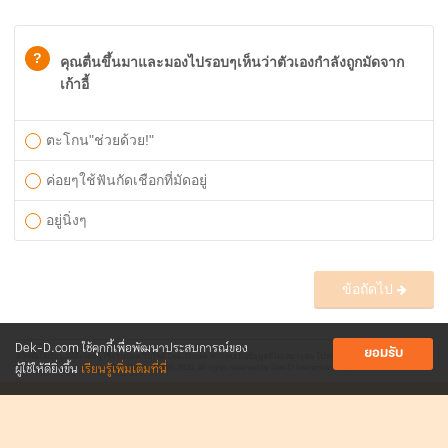
?
คุณตื่นขึ้นมาและมองไปรอบๆเห็นว่าตัวเองกำลังถูกมัดจาก
เก้าอี้
ตะโกน"ช่วยด้วย!"
ค่อยๆใช้ฟันกัดเชือกที่มัดอยู่
อยู่นิ่งๆ
ข้อถัดไป
Dek-D.com ใช้คุกกี้เพื่อพัฒนาประสบการณ์ของ
ยอมรับ
ควิซนี้เป็นข้อมูลที่ตั้งโดยผู้ใช้งานของเว็บไซต์ Dek-D.com หากพบเห็นข้อมูลที่ไม่เหมาะสม โปรดแจ้ง
webmaster@dek-d.com
ผู้ใช้ให้ดียิ่งขึ้น
เรียนรู้เพิ่มเติมที่นี่
www.Dek-D.com
©1999-2026; All rights reserved by Dek-D Interactive Co.,Ltd.