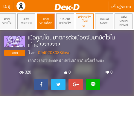
เมนู
เข้าสู่ระบบ
สร้างควิซ
แต่ง
ควิซ
ควิซ
ควิซ
ประวัติ
Visual
ใหม่
Visual
ทายใจ
ทดสอบ
ทางเลือก
แข่งควิซ
Novel
Novel
เมื่อคุณโดนฆาตกรต่อเนื่องจับมามัดไว้ใน
เก้าอี้????????
โดย:
0940208088ilove
ตลก
เอาตัวรอดไป555หน้าปกไม่เกี่ยวกับเนื้อเรื่องนะ
320
0
0