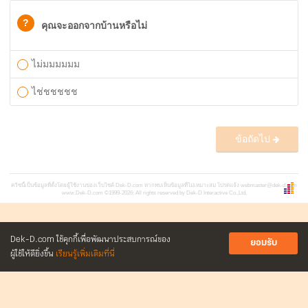
?
คุณจะออกจากบ้านหรือไม่
ไม่มมมมมม
ไช่ชชชชช
ข้อถัดไป
ควิซนี้เป็นข้อมูลที่ตั้งโดยผู้ใช้งานของเว็บไซต์ Dek-D.com หากพบเห็นข้อมูลที่ไม่เหมาะสม โปรดแจ้ง
webmaster@dek-d.com
www.Dek-D.com
©1999-2026; All rights reserved by Dek-D Interactive Co.,Ltd.
Dek-D.com ใช้คุกกี้เพื่อพัฒนาประสบการณ์ของ
ยอมรับ
ผู้ใช้ให้ดียิ่งขึ้น
เรียนรู้เพิ่มเติมที่นี่