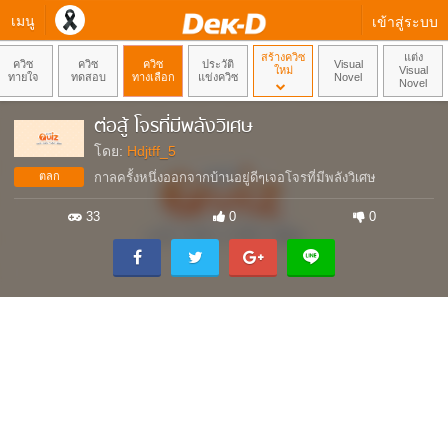
เมนู
เข้าสู่ระบบ
สร้างควิซ
แต่ง
ควิซ
ควิซ
ควิซ
ประวัติ
Visual
ใหม่
Visual
ทายใจ
ทดสอบ
ทางเลือก
แข่งควิซ
Novel
Novel
ต่อสู้ โจรที่มีพลังวิเศษ
โดย:
Hdjtff_5
ตลก
กาลครั้งหนึ่งออกจากบ้านอยู่ดีๆเจอโจรที่มีพลังวิเศษ
33
0
0