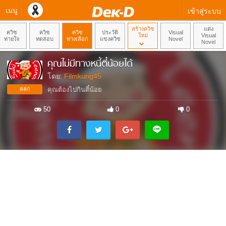
เมนู
เข้าสู่ระบบ
สร้างควิซ
แต่ง
ควิซ
ควิซ
ควิซ
ประวัติ
Visual
ใหม่
Visual
ทายใจ
ทดสอบ
ทางเลือก
แข่งควิซ
Novel
Novel
คุณไม่มีทางหนี้ตี๋น้อยได้
โดย:
Filmkung45
ตลก
คุณต้องไปกินตี๋น้อย
50
0
0