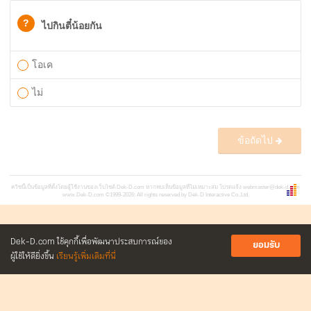
?
ไปกินตี๋น้อยกัน
โอเค
ไม่
ข้อถัดไป
ควิซนี้เป็นข้อมูลที่ตั้งโดยผู้ใช้งานของเว็บไซต์ Dek-D.com หากพบเห็นข้อมูลที่ไม่เหมาะสม โปรดแจ้ง
webmaster@dek-d.com
www.Dek-D.com
©1999-2026; All rights reserved by Dek-D Interactive Co.,Ltd.
Dek-D.com ใช้คุกกี้เพื่อพัฒนาประสบการณ์ของ
ยอมรับ
ผู้ใช้ให้ดียิ่งขึ้น
เรียนรู้เพิ่มเติมที่นี่