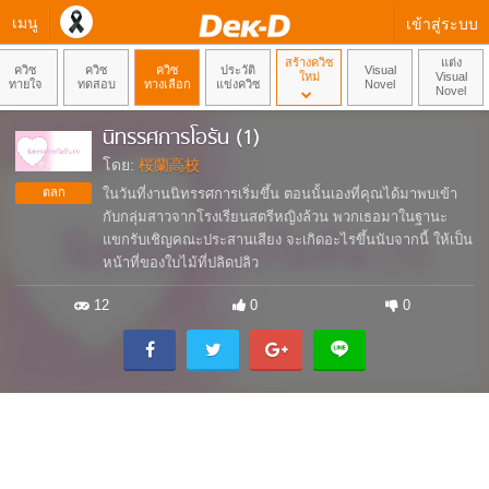
เมนู
เข้าสู่ระบบ
สร้างควิซ
แต่ง
ควิซ
ควิซ
ควิซ
ประวัติ
Visual
ใหม่
Visual
ทายใจ
ทดสอบ
ทางเลือก
แข่งควิซ
Novel
Novel
นิทรรศการโอรัน (1)
โดย:
桜蘭高校
ตลก
ในวันที่งานนิทรรศการเริ่มขึ้น ตอนนั้นเองที่คุณได้มาพบเข้า
กับกลุ่มสาวจากโรงเรียนสตรีหญิงล้วน พวกเธอมาในฐานะ
แขกรับเชิญคณะประสานเสียง จะเกิดอะไรขึ้นนับจากนี้ ให้เป็น
หน้าที่ของใบไม้ที่ปลิดปลิว
12
0
0