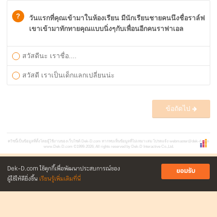
?
วันแรกที่คุณเข้ามาในห้องเรียน มีนักเรียนชายคนนึงชื่อราล์ฟ
เขาเข้ามาทักทายคุณแบบนิ่งๆกับเพื่อนอีกคนราฟาเอล
สวัสดีนะ เราชื่อ....
สวัสดี เราเป็นเด็กแลกเปลี่ยนน่ะ
ข้อถัดไป
ควิซนี้เป็นข้อมูลที่ตั้งโดยผู้ใช้งานของเว็บไซต์ Dek-D.com หากพบเห็นข้อมูลที่ไม่เหมาะสม โปรดแจ้ง
webmaster@dek-d.com
www.Dek-D.com
©1999-2026; All rights reserved by Dek-D Interactive Co.,Ltd.
Dek-D.com ใช้คุกกี้เพื่อพัฒนาประสบการณ์ของ
ยอมรับ
ผู้ใช้ให้ดียิ่งขึ้น
เรียนรู้เพิ่มเติมที่นี่