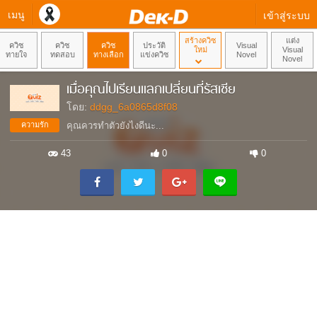
เมนู
เข้าสู่ระบบ
สร้างควิซ
แต่ง
ควิซ
ควิซ
ควิซ
ประวัติ
Visual
ใหม่
Visual
ทายใจ
ทดสอบ
ทางเลือก
แข่งควิซ
Novel
Novel
เมื่อคุณไปเรียนแลกเปลี่ยนที่รัสเซีย
โดย:
ddgg_6a0865d8f08
ความรัก
คุณควรทำตัวยังไงดีนะ...
43
0
0