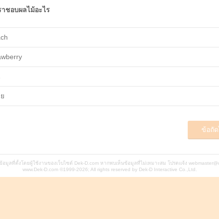
ราชอบผลไม้อะไร
ch
awberry
น
วย
ข้อถั
นข้อมูลที่ตั้งโดยผู้ใช้งานของเว็บไซต์ Dek-D.com หากพบเห็นข้อมูลที่ไม่เหมาะสม โปรดแจ้ง
webmaster@
www.Dek-D.com
©1999-2026; All rights reserved by Dek-D Interactive Co.,Ltd.