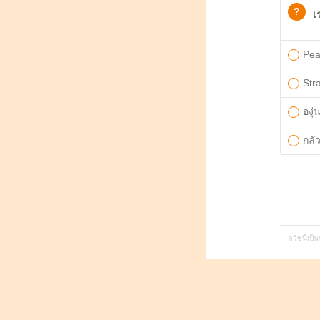
?
เ
Pea
Str
องุ่
กลั
ควิซนี้เป็