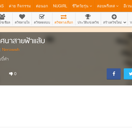
AS
ค่าย กิจกรรม
ต่อนอก
NUGIRL
ชีวิตวัยรุ่น
สอบพรีเทส
อีเวน
โซเชียล
ควิซทายใจ
ควิซทดสอบ
ควิซทางเลือก
ประวัติแข่งควิซ
สร้างควิซใหม่
V
ิศนาสายฟ้าแล้บ
:
Nerowwh
บบี๋ทำ
0