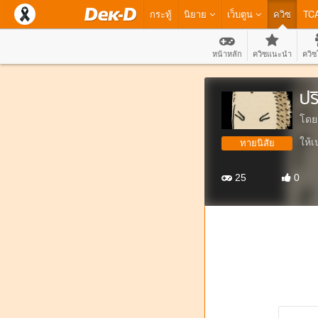
กระทู้
นิยาย
เว็บตูน
ควิซ
TC
หน้าหลัก
ควิซแนะนำ
ควิซ
ปร
โดย
ให้เ
ทายนิสัย
25
0