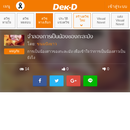
เมนู
เข้าสู่ระบบ
สร้างควิซ
แต่ง
ควิซ
ควิซ
ควิซ
ประวัติ
Visual
ใหม่
Visual
ทายใจ
ทดสอบ
ทางเลือก
แข่งควิซ
Novel
Novel
จำลองการเป็นน้องของกะละมัง
โดย:
ขนมปังยาว
ผจญภัย
การเป็นน้องสาวของกะละมัง เพื่อเข้าใจว่าการเป็นน้องสาวเป็น
ยังไง
14
0
0