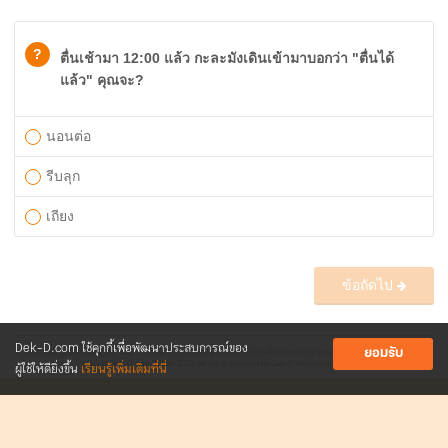
?
ตื่นเช้ามา 12:00 แล้ว กะละมังเดินเข้ามาบอกว่า "ตื่นได้
แล้ว" คุณจะ?
นอนต่อ
รีบลุก
เถียง
ข้อถัดไป
Dek-D.com ใช้คุกกี้เพื่อพัฒนาประสบการณ์ของ
ยอมรับ
ควิซนี้เป็นข้อมูลที่ตั้งโดยผู้ใช้งานของเว็บไซต์ Dek-D.com หากพบเห็นข้อมูลที่ไม่เหมาะสม โปรดแจ้ง
webmaster@dek-d.com
ผู้ใช้ให้ดียิ่งขึ้น
เรียนรู้เพิ่มเติมที่นี่
www.Dek-D.com
©1999-2026; All rights reserved by Dek-D Interactive Co.,Ltd.