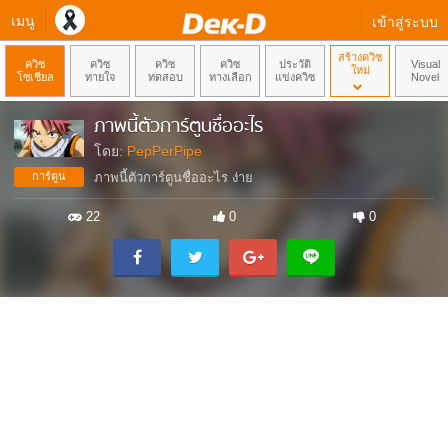
เมนู
เข้าสู่ระบบ
สร้างควิซ
ควิซ
ควิซ
ควิซ
ควิซ
ประวัติ
Visual
ใหม่
โซเชียล
ทายใจ
ทดสอบ
ทางเลือก
แข่งควิซ
Novel
ภาพนี้ตัวการ์ตูนชื่ออะไร
โดย:
PepPerPipe
การ์ตูน
ภาพนี้ตัวการ์ตูนชื่ออะไร ง่าย
22
0
0