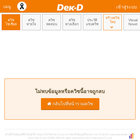
เมนู
เข้าสู่ระบบ
สร้างควิซ
ควิซ
ควิซ
ควิซ
ควิซ
ประวัติ
Visual
ใหม่
โซเชียล
ทายใจ
ทดสอบ
ทางเลือก
แข่งควิซ
Novel
ไม่พบข้อมูลหรือควิซนี้อาจถูกลบ
กลับไปที่หน้ารวมควิซ
ควิซนี้เป็นข้อมูลที่ตั้งโดยผู้ใช้งานของเว็บไซต์ Dek-D.com หากพบเห็นข้อมูลที่ไม่เหมาะสม โปรดแจ้ง
webmaster@dek-d.com
www.Dek-D.com
©1999-2026; All rights reserved by Dek-D Interactive Co.,Ltd.