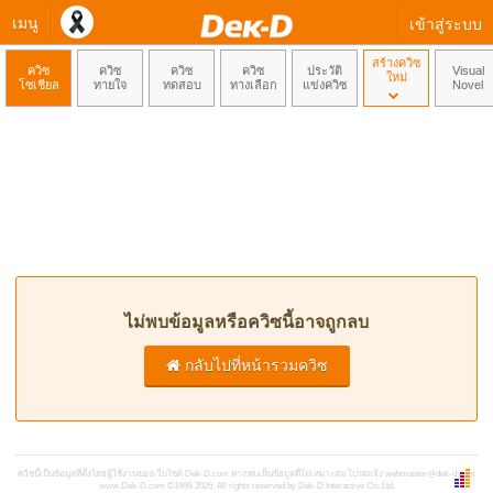
เมนู
เข้าสู่ระบบ
สร้างควิซ
ควิซ
ควิซ
ควิซ
ควิซ
ประวัติ
Visual
ใหม่
โซเชียล
ทายใจ
ทดสอบ
ทางเลือก
แข่งควิซ
Novel
ไม่พบข้อมูลหรือควิซนี้อาจถูกลบ
กลับไปที่หน้ารวมควิซ
ควิซนี้เป็นข้อมูลที่ตั้งโดยผู้ใช้งานของเว็บไซต์ Dek-D.com หากพบเห็นข้อมูลที่ไม่เหมาะสม โปรดแจ้ง
webmaster@dek-d.com
www.Dek-D.com
©1999-2026; All rights reserved by Dek-D Interactive Co.,Ltd.