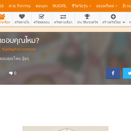
AS
ค่าย กิจกรรม
ต่อนอก
NUGIRL
ชีวิตวัยรุ่น
สอบพรีเทส
อีเวน
โซเชียล
ควิซทายใจ
ควิซทดสอบ
ควิซทางเลือก
ประวัติแข่งควิซ
สร้างควิซใหม่
V
าชอบคุณไหม?
:
Kunlaphat tonhom
ชอบคุณไหม อุ้ยๆ
0