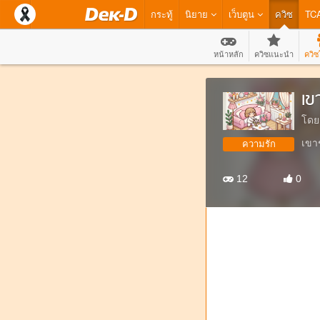
กระทู้
นิยาย
เว็บตูน
ควิซ
TC
หน้าหลัก
ควิซแนะนำ
ควิซ
เข
โดย
เขา
ความรัก
12
0