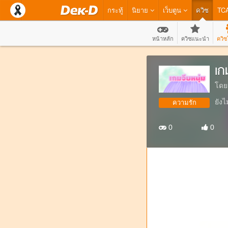
กระทู้
นิยาย
เว็บตูน
ควิซ
TC
หน้าหลัก
ควิซแนะนำ
ควิซ
เก
โดย
ยังไ
ความรัก
0
0