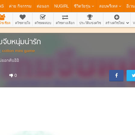
AS
ค่าย กิจกรรม
ต่อนอก
NUGIRL
ชีวิตวัยรุ่น
สอบพรีเทส
อีเวน
โซเชียล
ควิซทายใจ
ควิซทดสอบ
ควิซทางเลือก
ประวัติแข่งควิซ
สร้างควิซใหม่
V
มจีบหนุ่มน่ารัก
:
cotton mini game
ม่ยอกคับอิอิ
0