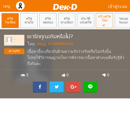
เมนู
เข้าสู่ระบบ
สร้างควิซ
ควิซ
ควิซ
ควิซ
ควิซ
ประวัติ
Visual
ใหม่
โซเชียล
ทายใจ
ทดสอบ
ทางเลือก
แข่งควิซ
Novel
เขารักคุณจริงหรือไม่?
โดย:
ddgg_67eb00fb3e3
ความรัก
เนื้อหานี้จะเกี่ยวกับด้านความรักว่าจริงหรือไม่จริงนั้น
โปรดใช้วิจารณญาณในการพิจารณาเนื้อหาต่างๆๆเพื่อรับรู้ทั่ว
ถึงกันคะ
3
0
0