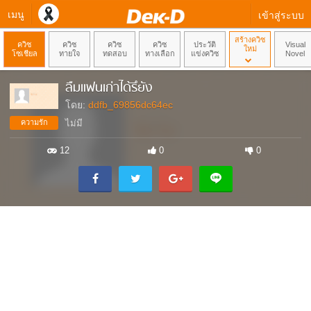
เมนู
เข้าสู่ระบบ
สร้างควิซ
ควิซ
ควิซ
ควิซ
ควิซ
ประวัติ
Visual
ใหม่
โซเชียล
ทายใจ
ทดสอบ
ทางเลือก
แข่งควิซ
Novel
ลืมแฟนเก่าได้รึยัง
โดย:
ddfb_69856dc64ec
ความรัก
ไม่มี
12
0
0